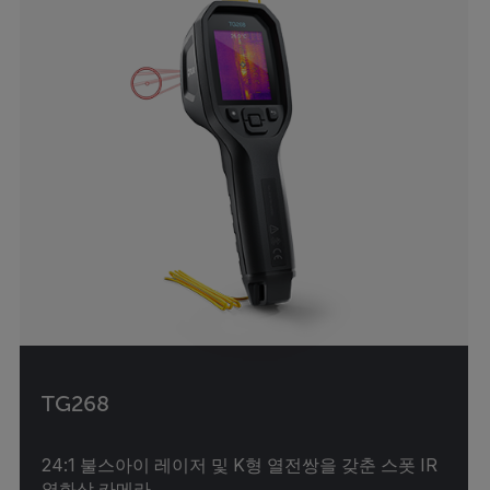
TG268
24:1 불스아이 레이저 및 K형 열전쌍을 갖춘 스폿 IR
열화상 카메라