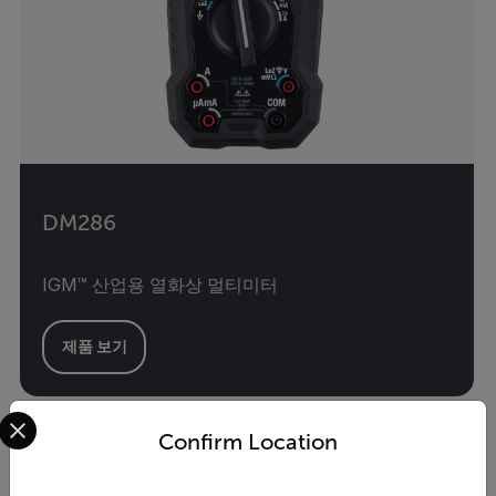
DM286
IGM™ 산업용 열화상 멀티미터
제품 보기
Select your preferred country and language from the options 
Confirm Location