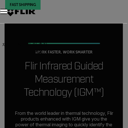
FAST SHIPPING
제품
테스트 및 측정
적외선 유도 측정
WORK FASTER, WORK SMARTER
Flir Infrared Guided
Measurement
Technology (IGM™)
From the world leader in thermal technology, Flir
products enhanced with IGM give you the
power of thermal imaging to quickly identify the