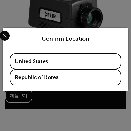
Select your preferred country and language from the options 
Confirm Location
Available Locations
United States
A8580 SLS
Republic of Korea
소형 장파장 적외선(LWIR) HD 열화상 카메라
제품 보기