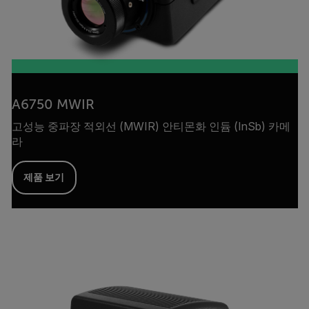
A6750 MWIR
고성능 중파장 적외선 (MWIR) 안티몬화 인듐 (InSb) 카메
라
제품 보기