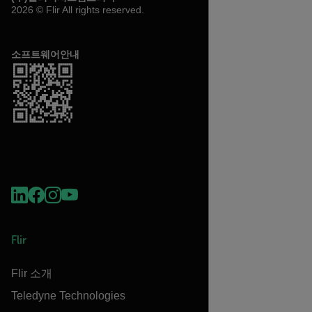
2026 © Flir All rights reserved.
소프트웨어안내
Flir
Flir 소개
Teledyne Technologies