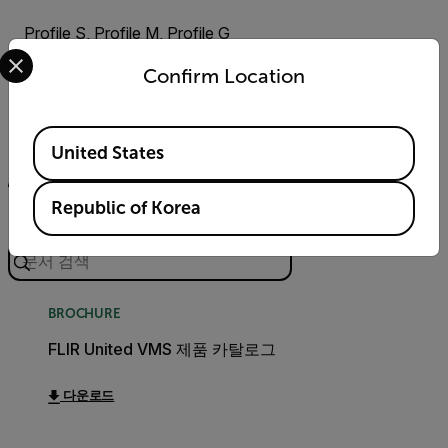
Profile S, Profile M, Profile G
Select your preferred country and language from the options 
Confirm Location
리소스 및 지원
Available Locations
United States
문서
소프트웨어 및 펌웨어
지원 문의하기
Republic of Korea
검색
BROCHURE
FLIR United VMS 제품 카탈로그
다운로드