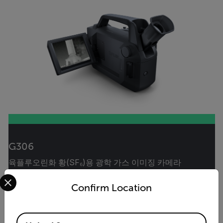
G306
육플루오린화 황(SF₆)용 광학 가스 이미징 카메라
Select your preferred country and language from the options 
Confirm Location
제품 보기
음향 이미징 카메라
Available Locations