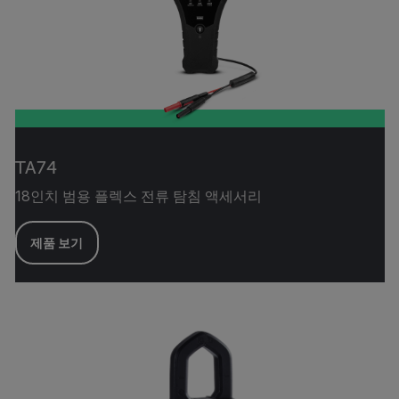
TA74
18인치 범용 플렉스 전류 탐침 액세서리
제품 보기