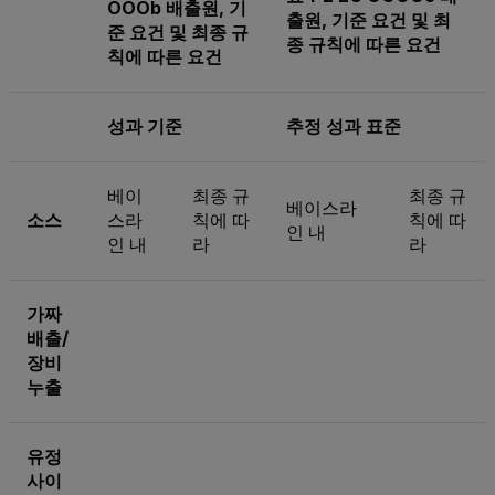
OOOb 배출원, 기
출원, 기준 요건 및 최
준 요건 및 최종 규
종 규칙에 따른 요건
칙에 따른 요건
성과 기준
추정 성과 표준
베이
최종 규
최종 규
베이스라
소스
스라
칙에 따
칙에 따
인 내
인 내
라
라
가짜
배출/
장비
누출
유정
사이