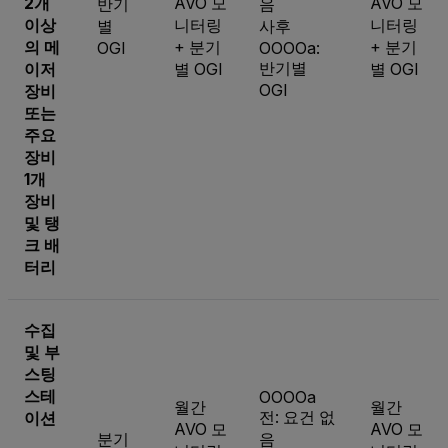
2개
AVO 모
AVO 모
반기
음
이상
니터링
니터링
별
사후
의 메
+ 분기
+ 분기
OGI
OOOOa:
반기별
이저
별 OGI
별 OGI
OGI
장비
또는
주요
장비
1개
장비
및 탱
크 배
터리
수집
및 부
스팅
스테
OOOOa
월간
월간
전: 요건 없
이션
AVO 모
AVO 모
분기
음