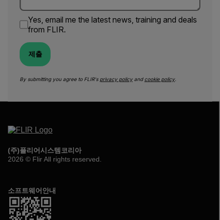
Yes, email me the latest news, training and deals
from FLIR.
제출
By submitting you agree to FLIR's
privacy policy
and
cookie policy
.
(주)플리어시스템코리아
2026 © Flir All rights reserved.
소프트웨어안내