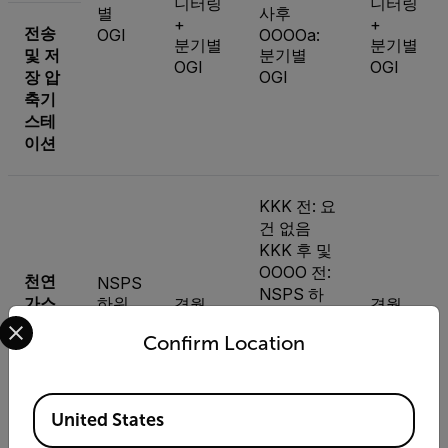
니터링
니터링
별
사후
+
+
전송
OGI
OOOOa:
분기별
분기별
및 저
분기별
OGI
OGI
장 압
OGI
축기
스테
이션
KKK 전: 요
건 없음
KKK 후 및
OOOO 전:
천연
NSPS
NSPS 하
가스
하위
격월
격월
Select your preferred country and language from the options 
위 부품 VV
처리
부품
OGI
OGI
사후
Confirm Location
공장
VVa
OOOO:
NSPS 하
위 부품
Available Locations
United States
Vva