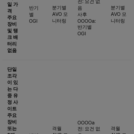
전: 요건 없
일 가
분기별
분기별
반기
음
격
AVO 모
AVO 모
별
사후
주요
니터링
니터링
OGI
OOOOa:
장비
반기별
및 탱
OGI
크 배
터리
없음
단일
조각
이 있
는 다
중 유
정 사
이트
주요
장비
OOOOa
또는
격월
격월
전: 요건 없