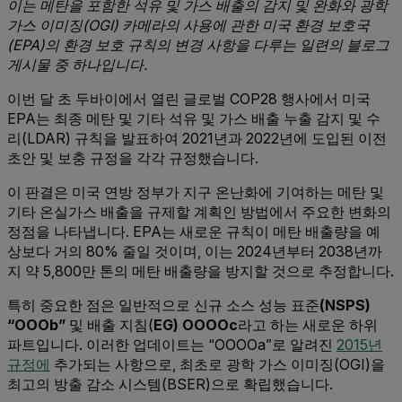
이는 메탄을 포함한 석유 및 가스 배출의 감지 및 완화와 광학
가스 이미징(OGI) 카메라의 사용에 관한 미국 환경 보호국
(EPA)의 환경 보호 규칙의 변경 사항을 다루는 일련의 블로그
게시물 중 하나입니다.
이번 달 초 두바이에서 열린 글로벌 COP28 행사에서 미국
EPA는 최종 메탄 및 기타 석유 및 가스 배출 누출 감지 및 수
리(LDAR) 규칙을 발표하여 2021년과 2022년에 도입된 이전
초안 및 보충 규정을 각각 규정했습니다.
이 판결은 미국 연방 정부가 지구 온난화에 기여하는 메탄 및
기타 온실가스 배출을 규제할 계획인 방법에서 주요한 변화의
정점을 나타냅니다. EPA는 새로운 규칙이 메탄 배출량을 예
상보다 거의 80% 줄일 것이며, 이는 2024년부터 2038년까
지 약 5,800만 톤의 메탄 배출량을 방지할 것으로 추정합니다.
특히 중요한 점은 일반적으로 신규 소스 성능 표준
(NSPS)
“OOOb”
및 배출 지침(
EG) OOOOc
라고 하는 새로운 하위
파트입니다. 이러한 업데이트는 “OOOOa”로 알려진
2015년
규정에
추가되는 사항으로, 최초로 광학 가스 이미징(OGI)을
최고의 방출 감소 시스템(BSER)으로 확립했습니다.