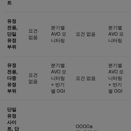
트
유정
전용,
분기별
분기별
요건
단일
AVO 모
요건 없음
AVO 모
없음
유정
니터링
니터링
부위
유정
분기별
분기별
전용,
AVO 모
AVO 모
요건
다중
니터링
요건 없음
니터링
없음
유정
+ 반기
+ 반기
부위
별 OGI
별 OGI
단일
유정
사이
OOOOa
트, 단