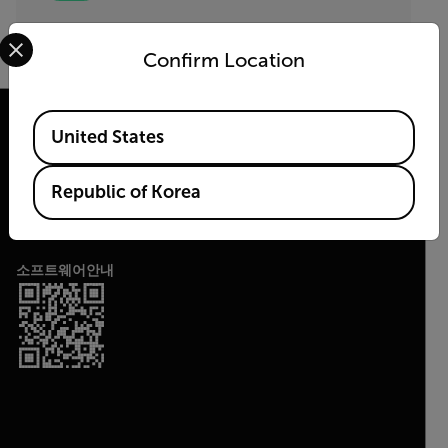
By submitting you agree to Teledyne FLIR's
privacy policy
and
cookie
Select your preferred country and language from the options 
policy
.
Confirm Location
Available Locations
United States
(주)플리어시스템코리아
Republic of Korea
2026 © Flir All rights reserved.
소프트웨어안내