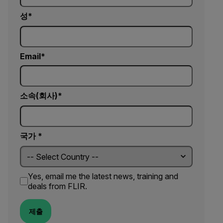
성
Email
소속(회사)
국가 *
Yes, email me the latest news, training and
deals from FLIR.
제출