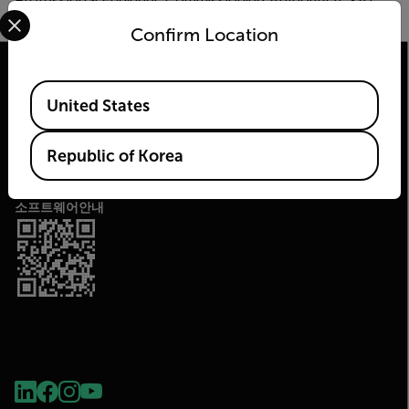
Professional Engineer, Commissioning Authority (CxA),
Select your preferred country and language from the options 
and LEED® AP.
Confirm Location
Available Locations
United States
(주)플리어시스템코리아
2026 © Flir All rights reserved.
Republic of Korea
소프트웨어안내