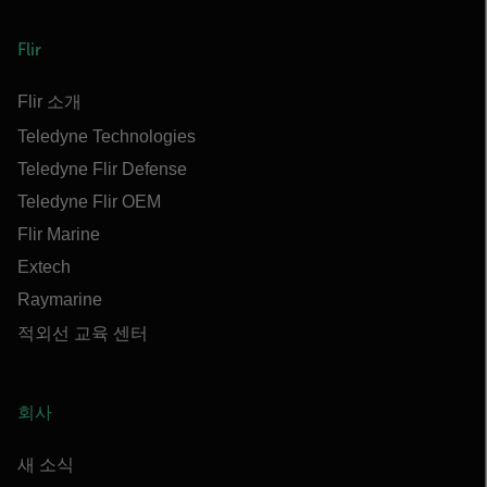
Flir
Flir 소개
Teledyne Technologies
Teledyne Flir Defense
Teledyne Flir OEM
Flir Marine
Extech
Raymarine
적외선 교육 센터
회사
새 소식