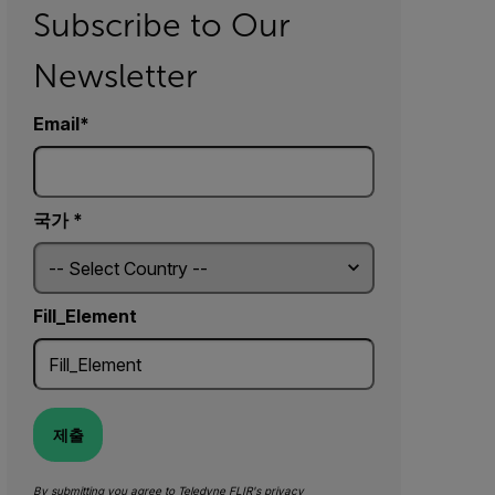
Subscribe to Our
Newsletter
Email
국가 *
Fill_Element
제출
By submitting you agree to Teledyne FLIR's
privacy