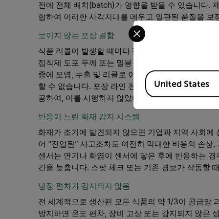
전에 전체 배치(batch)가 영향을 받을 수 있습니다
합하여 이러한 사각지대를 메우고 일관된 품질을 보장
Select your preferred co
보이지 않는 포장 결함
식품 리콜이 발생할 때마다 평균적으로 약 1,000만 
접착제 도포 두께 또는 밀봉 불량 등은 육안 검사에서
중에 오염, 누출 및 리콜로 이어질 수 있습니다. 스팟
Available Locations
United States
할 수 없습니다. 포장 라인 전체에 대한 지속적인 열
공하여, 이를 시행하지 않았다면 유통 후까지 눈에 
반응이 느린 화재 감지 시스템
화재가 조기에 발견되지 않으면 기업과 지역 사회에 심
어 “진압된” 사고조차도 여전히 막대한 비용의 손상, 
센서는 연기나 화염이 센서에 닿은 후에 반응하는 경
간을 늦춥니다. 스팟 체크 또는 기존 경보가 작동할 
냉장 편차가 감지되지 않음
전 세계적으로 생산된 모든 식품의 약 1/3이 공급망
방지하면 온도 편차, 장비 고장 또는 감지되지 않은 