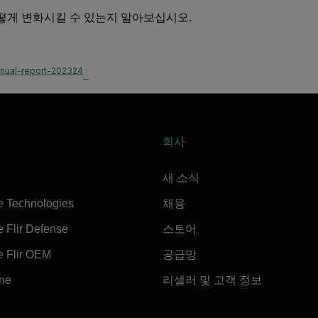
떻게 변화시킬 수 있는지 알아보십시오.
nnual-report-202324
회사
새 소식
e Technologies
채용
 Flir Defense
스토어
e Flir OEM
공급망
ine
리셀러 및 고객 정보