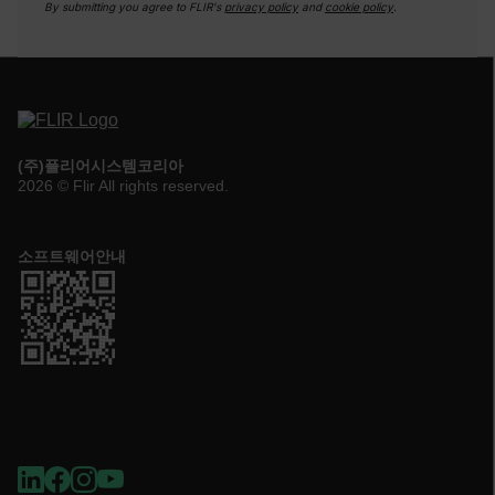
By submitting you agree to FLIR's
privacy policy
and
cookie policy
.
OpenIdConnect.nonce.
[abcdefghijklmnopqrstuvwxyzABCDEFGHIJKLMNOPQRSTUVWXYZ0
Asset_Gate_Form_[abcdefghijklmnopqrstuvwxyzABCDEFGHIJK
{1-60}
Language
(주)플리어시스템코리아
2026 © Flir All rights reserved.
customer_id
소프트웨어안내
.AspNetCore.Correlation.[-
abcdefghijklmnopqrstuvwxyzABCDEFGHIJKLMNOPQRSTUVWXYZ_0
.AspNetCore.OpenIdConnect.Nonce.[-
abcdefghijklmnopqrstuvwxyzABCDEFGHIJKLMNOPQRSTUVWXYZ_0
FPID