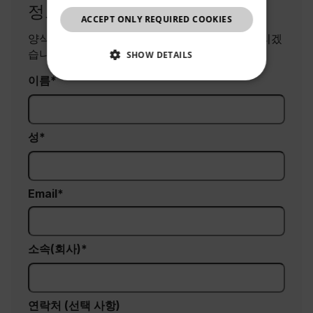
CHINESE
정보 요청
ACCEPT ONLY REQUIRED COOKIES
양식을 작성해 주시면, 제품 담당자가 곧 연락드리겠
습니다.
SHOW DETAILS
이름
NECESSARY
STATISTICS/ANALYTICS
성
MARKETING
PREFERENCE
Email
소속(회사)
Necessary
Statistics/Analytics
Marketing
Preference
Strictly necessary cookies allow core website
연락처 (선택 사항)
functionality such as user login and account