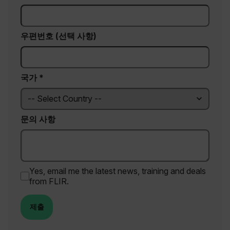
management. The website cannot be used
properly without strictly necessary cookies.
Name
우편번호 (선택 사항)
cart_products_oids
cart_products_skus
국가 *
cashrun_session_id
cashrun_site_id
CS_FPC
문의 사항
customizerChangeKey
sf_territory
x-ms-cpim-cache|[-abcdefghijklmnopqrstuvwxyz_0123456789]{20
Yes, email me the latest news, training and deals
from FLIR.
Google Privacy Policy
__epiXSRF
제출