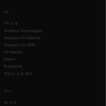
Flir
atgRecSessionId
Flir 소개
ARRAffinitySameSite
Teledyne Technologies
Teledyne Flir Defense
Teledyne Flir OEM
Flir Marine
E3SessionID
Extech
Raymarine
tdfdomain
적외선 교육 센터
.AspNetCore.Antiforgery.VyLW6ORzMgk
회사
새 소식