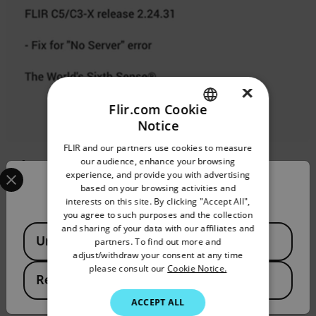
×
Flir.com Cookie
Notice
ENGLISH
FLIR and our partners use cookies to measure
GERMAN
our audience, enhance your browsing
Select your preferred country and language from the options 
experience, and provide you with advertising
FRENCH
Confirm Location
based on your browsing activities and
interests on this site. By clicking "Accept All",
SPANISH
you agree to such purposes and the collection
PORTUGUESE
and sharing of your data with our affiliates and
Available Locations
United States
partners. To find out more and
ITALIAN
adjust/withdraw your consent at any time
OTA 기능이 있는 카메라의 전체 목록을 보려면
please consult our
Cookie Notice.
KOREAN
여기를 클릭하십시오.
Republic of Korea
JAPANESE
ACCEPT ALL