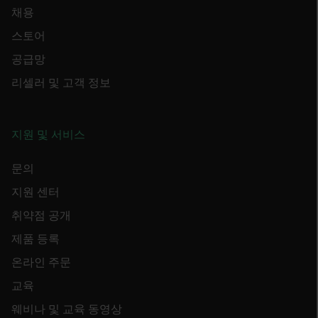
채용
FPLC
스토어
__cf_bm
공급망
리셀러 및 고객 정보
atgRecSessionId
지원 및 서비스
atgRecVisitorId
문의
지원 센터
UserGlobalization
취약점 공개
X-Oracle-BMC-LBS-Route
제품 등록
온라인 주문
교육
EPiServer_Commerce_AnonymousId
웨비나 및 교육 동영상