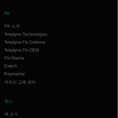
Flir
Flir 소개
Teledyne Technologies
Teledyne Flir Defense
Teledyne Flir OEM
Flir Marine
Extech
Raymarine
적외선 교육 센터
회사
새 소식