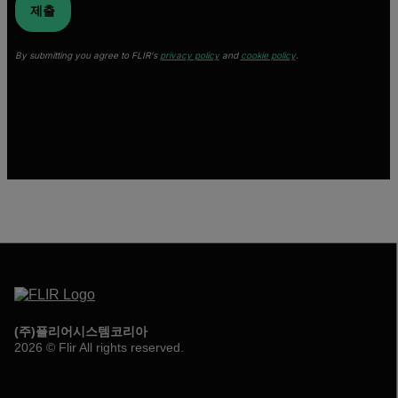
제출
By submitting you agree to FLIR's
privacy policy
and
cookie policy
.
(주)플리어시스템코리아
2026 © Flir All rights reserved.