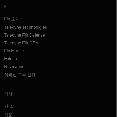
Flir
Flir 소개
Teledyne Technologies
Teledyne Flir Defense
Teledyne Flir OEM
Flir Marine
Extech
Raymarine
적외선 교육 센터
회사
새 소식
채용