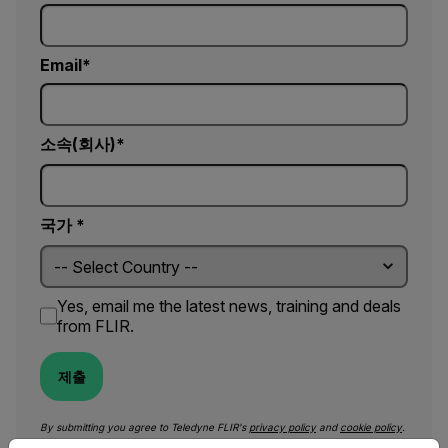
Email
소속(회사)
국가 *
Yes, email me the latest news, training and deals
from FLIR.
제출
By submitting you agree to Teledyne FLIR's
privacy policy
and
cookie policy
.
Select your preferred country and language from the options 