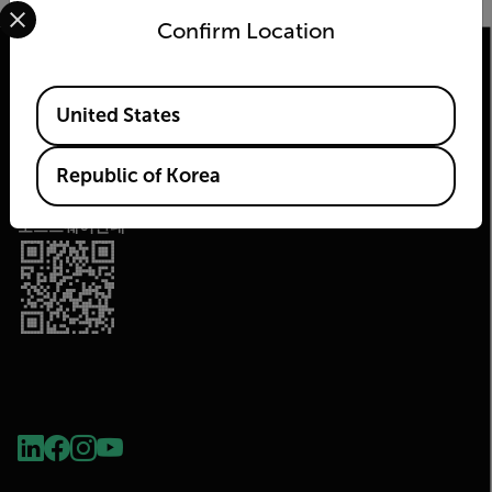
Confirm Location
Available Locations
United States
(주)플리어시스템코리아
2026 © Flir All rights reserved.
Republic of Korea
소프트웨어안내