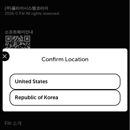
(주)플리어시스템코리아
2026 © Flir All rights reserved.
소프트웨어안내
Select your preferred country and language from the options 
Confirm Location
Available Locations
United States
Republic of Korea
Flir
Flir 소개