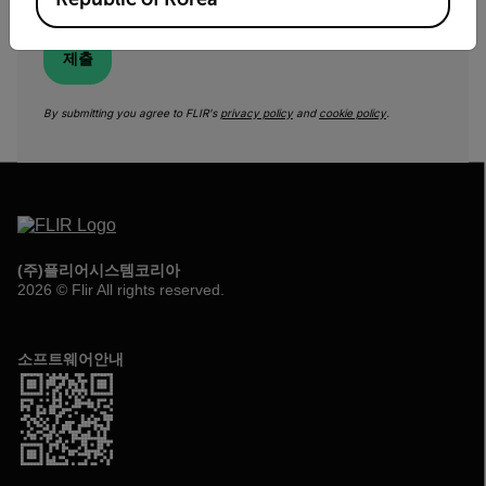
from FLIR.
제출
By submitting you agree to FLIR's
privacy policy
and
cookie policy
.
(주)플리어시스템코리아
2026 © Flir All rights reserved.
소프트웨어안내