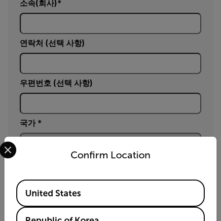
소속(회사)
연락처 (선택 사항)
우편번호 (선택 사항)
국가 *
Select your preferred country and language from the options 
Confirm Location
문의 사항
Available Locations
United States
Yes, email me the latest news, training and deals
Republic of Korea