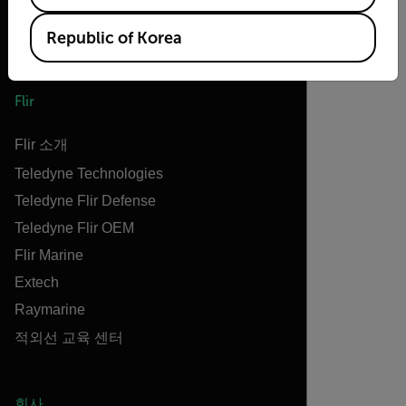
Republic of Korea
Flir
Flir 소개
Teledyne Technologies
Teledyne Flir Defense
Teledyne Flir OEM
Flir Marine
Extech
Raymarine
적외선 교육 센터
회사