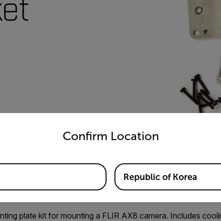
ket
untry and language from the options below to access the appro
Confirm Location
Republic of Korea
ting plate kit for mounting a FLIR AX8 camera. Includes cooli