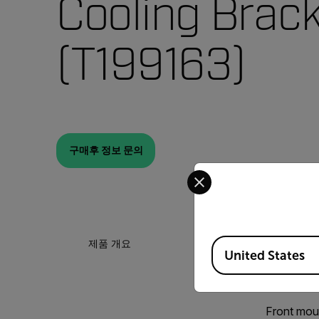
Cooling Brac
(T199163)
구매후 정보 문의
Select your preferred co
Available Locations
제품 개요
United States
Front moun