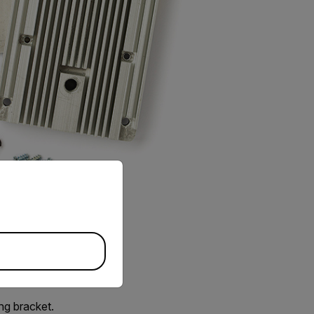
priate version of our website.
ng bracket.