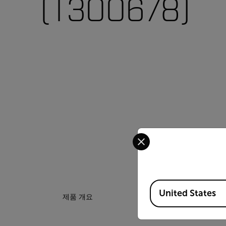
(T300678)
Select your preferred co
Available Locations
United States
제품 개요