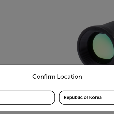
untry and language from the options below to access the appro
Confirm Location
Republic of Korea