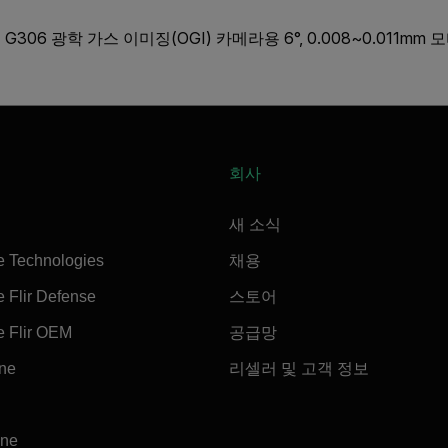
 및 G306 광학 가스 이미징(OGI) 카메라용 6°, 0.008~0.011m
회사
새 소식
e Technologies
채용
 Flir Defense
스토어
e Flir OEM
공급망
ine
리셀러 및 고객 정보
ine