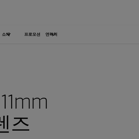
소개
프로모션
연락처
.011mm
렌즈