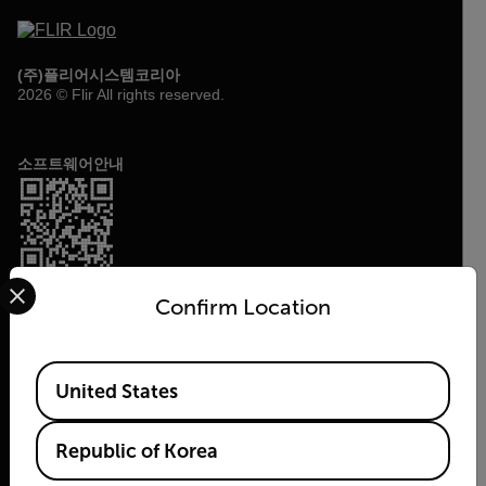
(주)플리어시스템코리아
2026 © Flir All rights reserved.
소프트웨어안내
Select your preferred country and language from the options 
Confirm Location
Available Locations
United States
Republic of Korea
Flir