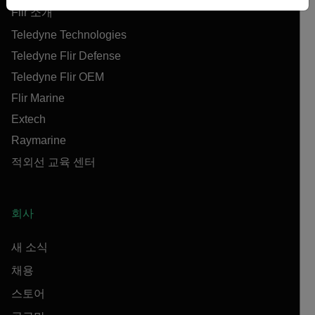
Flir 소개
Teledyne Technologies
Teledyne Flir Defense
Teledyne Flir OEM
Flir Marine
Extech
Raymarine
적외선 교육 센터
회사
새 소식
채용
스토어