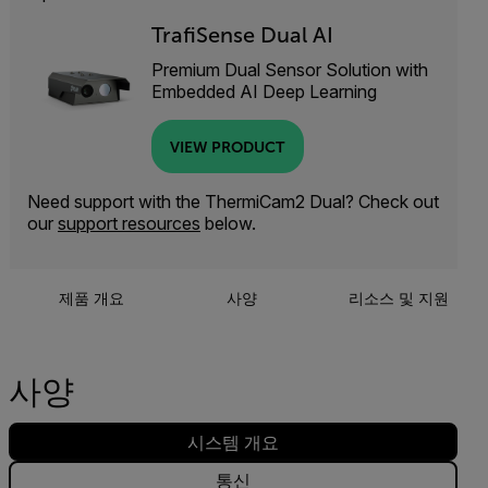
TrafiSense Dual AI
Premium Dual Sensor Solution with
Embedded AI Deep Learning
VIEW PRODUCT
Need support with the ThermiCam2 Dual? Check out
our
support resources
below.
제품 개요
사양
리소스 및 지원
사양
시스템 개요
통신