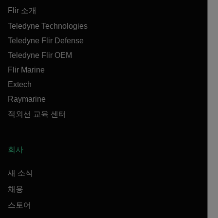
Flir 소개
Teledyne Technologies
Teledyne Flir Defense
Teledyne Flir OEM
Flir Marine
Extech
Raymarine
적외선 교육 센터
회사
새 소식
채용
스토어