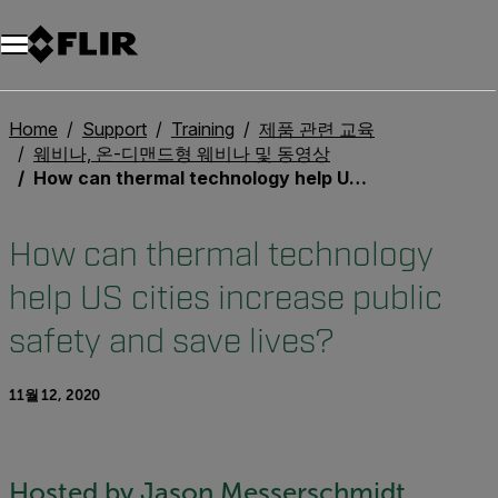
Home
Support
Training
제품 관련 교육
웨비나, 온-디맨드형 웨비나 및 동영상
How can thermal technology help US cities increase public safety and save lives?
How can thermal technology
help US cities increase public
safety and save lives?
11월 12, 2020
Hosted by Jason Messerschmidt,