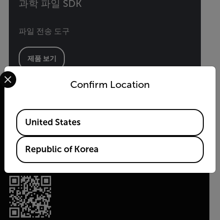
과학 파일 SDK
파일 전송 도구
제품 보기
Select your preferred country and language from the options 
Confirm Location
Available Locations
United States
(주)플리어시스템코리아
2026 © Flir All rights reserved.
Republic of Korea
소프트웨어안내