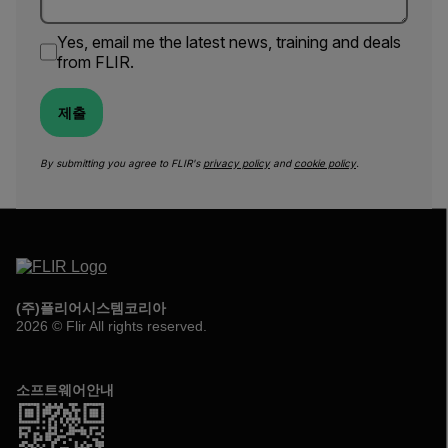
Yes, email me the latest news, training and deals
from FLIR.
제출
By submitting you agree to FLIR's
privacy policy
and
cookie policy
.
(주)플리어시스템코리아
2026 © Flir All rights reserved.
소프트웨어안내