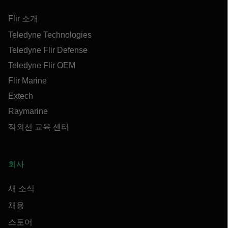
Flir 소개
Teledyne Technologies
Teledyne Flir Defense
Teledyne Flir OEM
Flir Marine
Extech
Raymarine
적외선 교육 센터
회사
새 소식
채용
스토어