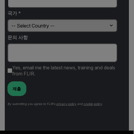
국가 *
문의 사항
Yes, email me the latest news, training and deals
from FLIR.
제출
By submitting you agree to FLIR's
privacy policy
and
cookie policy
.