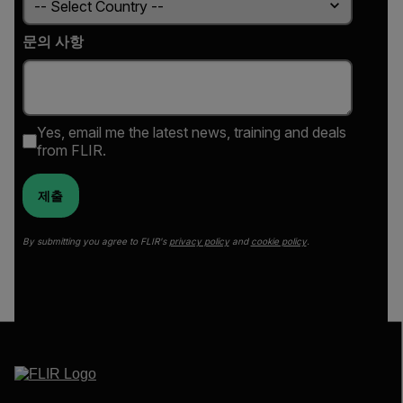
문의 사항
Yes, email me the latest news, training and deals
from FLIR.
제출
By submitting you agree to FLIR's
privacy policy
and
cookie policy
.