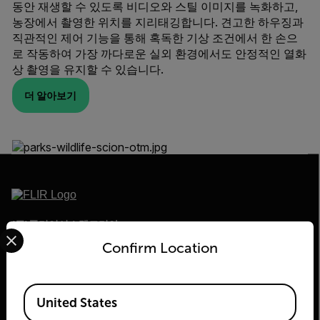
동안 재생할 수 있도록 비디오와 스틸 이미지를 녹화하고,
농장에서 촬영한 위치를 지리태깅합니다. 견고한 하우징과
직관적인 제어 기능을 통해 혹독한 기상 조건에서 한 손으
로 작동하여 가장 까다로운 실외 환경에서도 안정적인 열화
상 촬영을 유지할 수 있습니다.
더 알아보기
(주)플리어시스템코리아
Select your preferred country and language from the options 
2026 © Flir All rights reserved.
Confirm Location
소프트웨어안내
Available Locations
United States