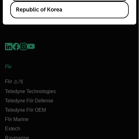
Republic of Korea
Flir
Flir 소개
Teledyne Technologies
Teledyne Flir Defense
Teledyne Flir OEM
Flir Marine
Extech
Raymarine