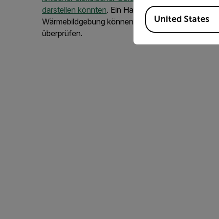
darstellen könnten
. Ein Hauptgrund für die Änderung
Available Locations
United States
Wärmebildgebung können Inspektoren elektrische 
überprüfen.