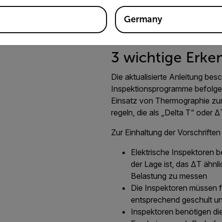
 ist die Sicherheit: Mit der
Germany
Geräte aus sicherer Entfernung
3 wichtige Erke
Die aktualisierte Anleitung besc
Inspektionsprogramme befolgen 
Einsatz von Thermographie zur
regeln, die als „Delta T“ oder 
Zur Einhaltung der Vorschrifte
Elektrische Inspektoren 
der Lage ist, das ΔT ähnl
Belastung zu messen
Die Inspektoren müssen 
entsprechend geschult und
Inspektoren benötigen di