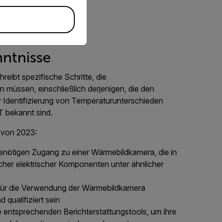
nntnisse
hreibt spezifische Schritte, die
müssen, einschließlich derjenigen, die den
 Identifizierung von Temperaturunterschieden
ΔT bekannt sind.
n von 2023:
benötigen Zugang zu einer Wärmebildkamera, die in
icher elektrischer Komponenten unter ähnlicher
für die Verwendung der Wärmebildkamera
 qualifiziert sein
e entsprechenden Berichterstattungstools, um ihre