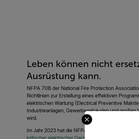
Leben können nicht erset
Ausrüstung kann.
NFPA 70B der National Fire Protection Associatio
Richtlinien zur Erstellung eines effektiven Progr
elektrischen Wartung (Electrical Preventive Maint
Industrieanlagen, Gewerbegebäuden und großen
Select your preferred co
wird.
Im Jahr 2023 hat die NFPA eine Pflicht zur
halbjä
kritischer elektrischer Geräte eingeführt, die eine