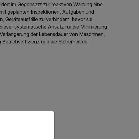
dert im Gegensatz zur reaktiven Wartung eine
g mit geplanten Inspektionen, Aufgaben und
n, Geräteausfälle zu verhindern, bevor sie
 dieser systematische Ansatz für die Minimierung
ie Verlängerung der Lebensdauer von Maschinen,
 Betriebseffizienz und die Sicherheit der
priate version of our website.