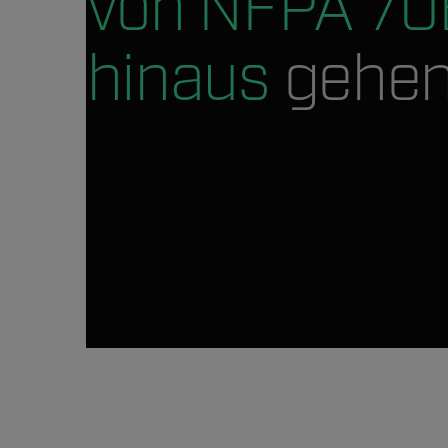
von NFPA 70
hinaus
gehen