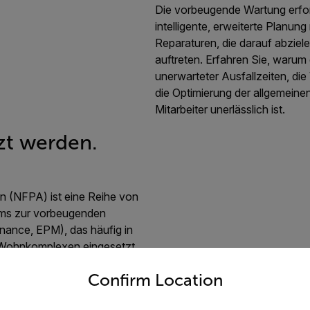
Die vorbeugende Wartung erfor
intelligente, erweiterte Planun
Reparaturen, die darauf abziele
auftreten. Erfahren Sie, warum
unerwarteter Ausfallzeiten, d
die Optimierung der allgemeinen
Mitarbeiter unerlässlich ist.
zt werden.
n (NFPA) ist eine Reihe von
amms zur vorbeugenden
enance, EPM), das häufig in
 Wohnkomplexen eingesetzt
untry and language from the options below to access the appro
Confirm Location
hrlichen Wärmeinspektion
 Gefährdung des Personals