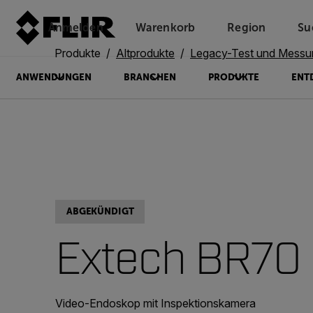
Anmelden
Warenkorb
Region
Su
Unread messages
Modell
Entfernen
Elemente
Element
In den Warenkorb
Im Warenkorb
Produkte
Altprodukte
Legacy-Test und Messu
ANWENDUNGEN
BRANCHEN
PRODUKTE
ENT
ABGEKÜNDIGT
Extech BR70
Video-Endoskop mit Inspektionskamera