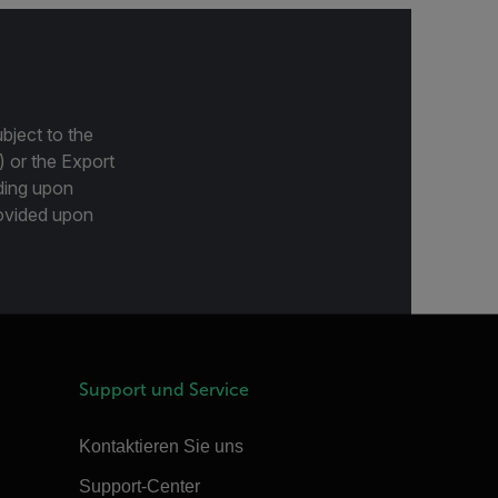
bject to the
) or the Export
ding upon
provided upon
Support und Service
Kontaktieren Sie uns
Support-Center