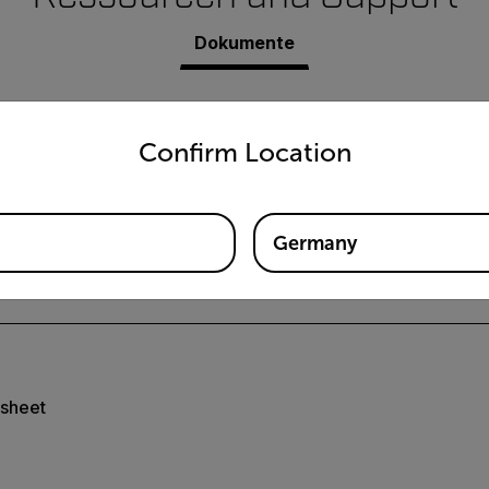
Dokumente
untry and language from the options below to access the appro
Confirm Location
Germany
 Manual GB
sheet