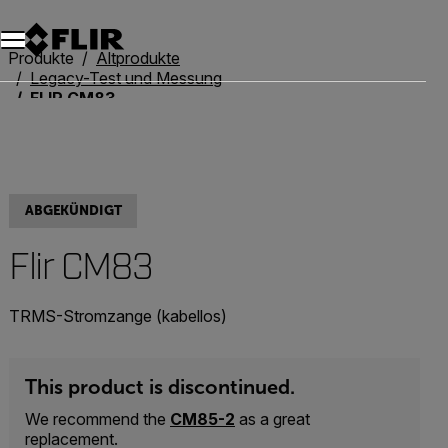
Unread messages
Modell
Entfernen
Elemente
Element
In den Warenkorb
Im Warenkorb
Produkte
Altprodukte
Legacy-Test und Messung
FLIR CM83
ABGEKÜNDIGT
Flir CM83
TRMS-Stromzange (kabellos)
This product is discontinued.
We recommend the
CM85-2
as a great
replacement.