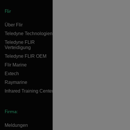
Flir
Über Flir
Teledyne Technologien
Teledyne FLIR
Verteidigung
Teledyne FLIR OEM
Flir Marine
Extech
Raymarine
Infrared Training Center
Firma:
Meldungen