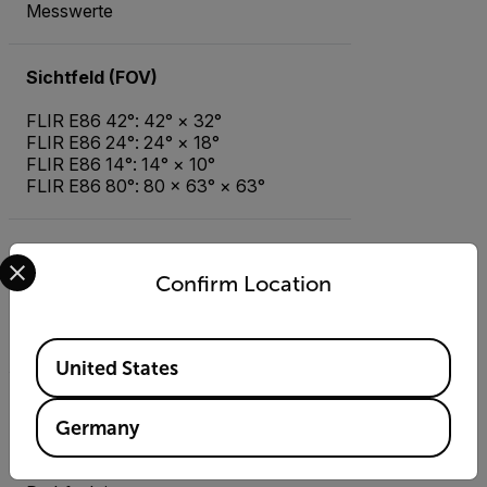
Messwerte
Sichtfeld (FOV)
FLIR E86 42°: 42° × 32°
FLIR E86 24°: 24° × 18°
FLIR E86 14°: 14° × 10°
FLIR E86 80°: 80 × 63° × 63°
Digitalkamera
Select your preferred country and language from the options 
Confirm Location
5 MP, mit integrierter LED-
Foto-/Videolampe; deaktiviert, wenn
80° Objektive verwendet werden
Available Locations
United States
Display
Germany
4-Zoll-LCD-Touchscreen mit
640 × 480 Pixeln und automatischer