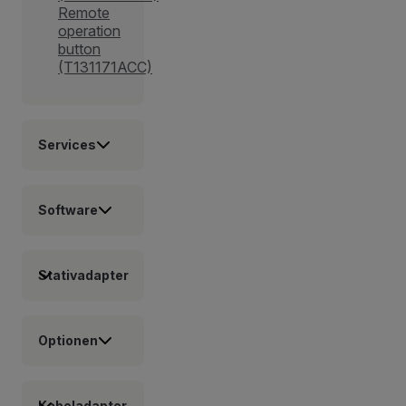
Remote
operation
button
(T131171ACC)
Services
Software
Stativadapter
Optionen
Kabeladapter