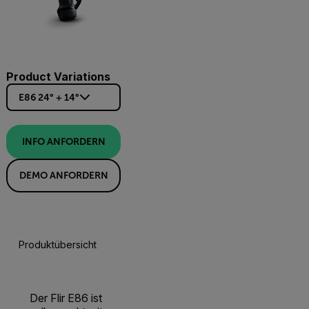
Product Variations
E86 24° + 14°
INFO ANFORDERN
DEMO ANFORDERN
Produktübersicht
Technische Daten
Zubehör
Res
Der Flir E86 ist