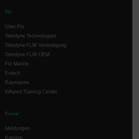
Flir
cashrun_site_id
Über Flir
Teledyne Technologien
Teledyne FLIR Verteidigung
CS_FPC
Teledyne FLIR OEM
Google-
Flir Marine
Datenschutzerklärung
Extech
customizerChangeKey
Raymarine
sf_territory
Infrared Training Center
x-ms-cpim-cache|[-abcdefghijklmnopqrstuvwxyz_0123456789]{2
Firma:
__epiXSRF
Meldungen
Karriere