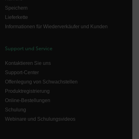
OpenIdConnect.nonce.
Speichern
[abcdefghijklmnopqrstuvwxyzABCDEFGHIJKLMNOPQRSTUVWXYZ0
Lieferkette
Asset_Gate_Form_[abcdefghijklmnopqrstuvwxyzABCDEFGHIJ
Informationen für Wiederverkäufer und Kunden
{1-60}
Language
Support und Service
Kontaktieren Sie uns
Support-Center
Offenlegung von Schwachstellen
Produktregistrierung
Online-Bestellungen
customer_id
Schulung
Webinare und Schulungsvideos
.AspNetCore.Correlation.[-
abcdefghijklmnopqrstuvwxyzABCDEFGHIJKLMNOPQRSTUVWXYZ_