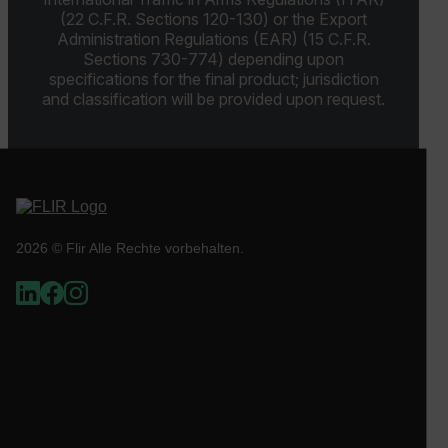
PERFORMANCE
TARGETING
(22 C.F.R. Sections 120-130) or the Export
Administration Regulations (EAR) (15 C.F.R.
FUNKTIONALITÄT
Sections 730-774) depending upon
specifications for the final product; jurisdiction
and classification will be provided upon request.
Unbedingt erforderlich
Performance
Targeting
Funktionalität
Unbedingt erforderliche Cookies ermöglichen
wesentliche Kernfunktionen der Website wie die
Benutzeranmeldung und die Kontoverwaltung.
2026 © Flir Alle Rechte vorbehalten.
Ohne die unbedingt erforderlichen Cookies kann
die Website nicht ordnungsgemäß verwendet
werden.
Name
cart_products_oids
cart_products_skus
cashrun_session_id