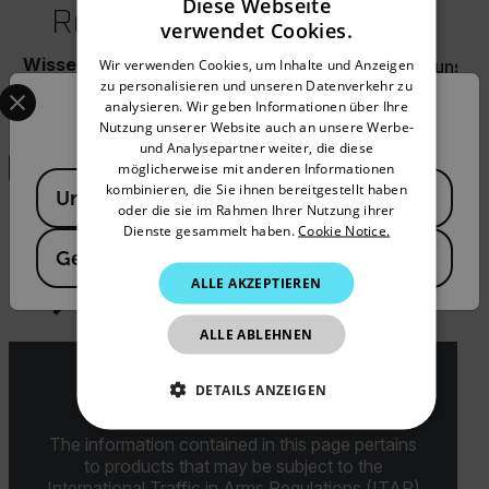
Diese Webseite
Ressourcen und Support
verwendet Cookies.
ENGLISH
Wissensdatenbank
Wir verwenden Cookies, um Inhalte und Anzeigen
Dokumente
Kontakt zu unser
GERMAN
Select your preferred country and language from the options 
zu personalisieren und unseren Datenverkehr zu
analysieren. Wir geben Informationen über Ihre
Confirm Location
FRENCH
Suchen
Nutzung unserer Website auch an unsere Werbe-
und Analysepartner weiter, die diese
SPANISH
möglicherweise mit anderen Informationen
Available Locations
PORTUGUESE
kombinieren, die Sie ihnen bereitgestellt haben
United States
ARTIKEL
oder die sie im Rahmen Ihrer Nutzung ihrer
ITALIAN
Dienste gesammelt haben.
Cookie Notice.
FLIR Innovate and Inspire: ein neues FLIR
Germany
Magazin
KOREAN
ALLE AKZEPTIEREN
JAPANESE
SO FUNKTIONIERT ES
ALLE ABLEHNEN
CHINESE
DETAILS ANZEIGEN
Export Restrictions
UNBEDINGT ERFORDERLICH
The information contained in this page pertains
to products that may be subject to the
International Traffic in Arms Regulations (ITAR)