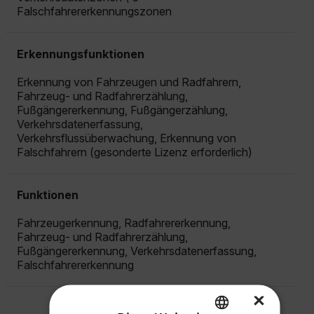
Falschfahrererkennungszonen
Erkennungsfunktionen
Erkennung von Fahrzeugen und Radfahrern,
Fahrzeug- und Radfahrerzählung,
Fußgängererkennung, Fußgängerzählung,
Verkehrsdatenerfassung,
Verkehrsflussüberwachung, Erkennung von
Falschfahrern (gesonderte Lizenz erforderlich)
Funktionen
Fahrzeugerkennung, Radfahrererkennung,
Fahrzeug- und Radfahrerzählung,
Fußgängererkennung, Verkehrsdatenerfassung,
Falschfahrererkennung
×