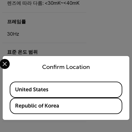
렌즈에 따라 다름: <30mK~<40mK
프레임률
30Hz
표준 온도 범위
Select your preferred country and language from the options 
A400, A500: -20°C~120°C,
Confirm Location
0°C~650°C, 300°C~1,500°C
A700: -20°C~120°C°,
0°C~650°C°, °;300°C~2000°C
Available Locations
United States
초점
Republic of Korea
원샷 콘트라스트, 전동식, 수동