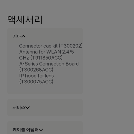
액세서리
기타
Connector cap kit (T300202)
Antenna for WLAN 2.4/5
GHz (T911850ACC)
A-Series Connection Board
(T300268ACC)
IP hood for lens
(T300075ACC)
서비스
케이블 어댑터