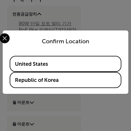
전원공급장치
90W 단일 포트 멀티 기가
PoE Plus 인젝터(T912483)
Select your preferred country and language from the options 
4쌍 인라인 60W PoE++ 인젝
Confirm Location
터(CP-POE-4P-60WUS)
전원 공급 장치 어셈블리
24VAC(4124857)
Available Locations
United States
Republic of Korea
암
월 마운트
폴 마운트