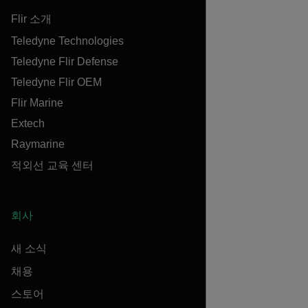
Flir 소개
Teledyne Technologies
Teledyne Flir Defense
Teledyne Flir OEM
Flir Marine
Extech
Raymarine
적외선 교육 센터
회사
새 소식
채용
스토어