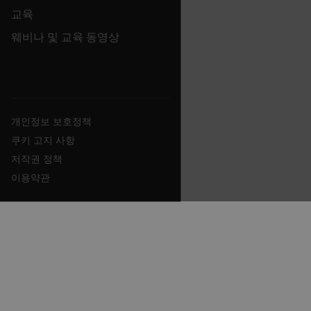
brow
교육
bm_decision
cart.flir.com
Session
Firs
omSeen[abcdefghijklmnopqrstuvwxyzABCDEFGHIJKLMNOPQRS
웨비나 및 교육 동영상
used
air360_app
cart.flir.com
Session
{20-40}
Scale
func
Sess
are 
expi
the 
_air360_i
Scalefast
5 months
sess
cart.flir.com
3 weeks
_uetsid
the 
개인정보 보호정책
to c
brow
쿠키 고지 사항
.EPiForm_BID
www.flir.com
2 months
This 
_air360_s
cart.flir.com
30
저작권 정책
4 weeks
dist
minutes
brow
이용약관
othe
that 
usin
surf
NID
5 months
Google LLC
inter
3 weeks
_uetvid
.google.com
visit
Opti
the f
Opti
auto
assi
GUID
visit
The 