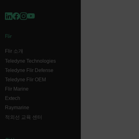
X-Oracle-BMC-LBS-Route
EPiServer_Commerce_AnonymousId
Flir
Flir 소개
Teledyne Technologies
Teledyne Flir Defense
Teledyne Flir OEM
__cf_bm
Flir Marine
Extech
Raymarine
tdflang
적외선 교육 센터
CookieScriptConsent