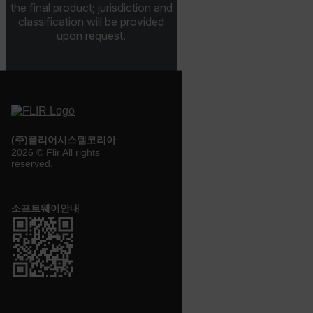
the final product; jurisdiction and
classification will be provided
.AspNetCore.Antiforgery.VyLW6ORzMgk
upon request.
FPLC
(주)플리어시스템코리아
2026 © Flir All rights
__cf_bm
reserved.
소프트웨어안내
atgRecSessionId
atgRecVisitorId
UserGlobalization