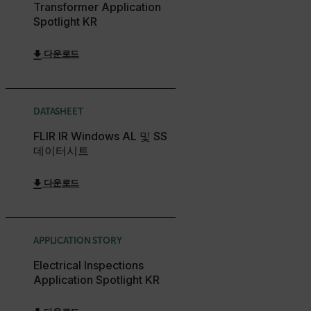
Transformer Application
Spotlight KR
Necessary
Statistics/Analytics
Marketing
다운로드
Preference
Strictly necessary cookies allow core website
functionality such as user login and account
management. The website cannot be used properly
DATASHEET
without strictly necessary cookies.
FLIR IR Windows AL 및 SS
Name
데이터시트
cart_products_oids
다운로드
cart_products_skus
cashrun_session_id
cashrun_site_id
APPLICATION STORY
CS_FPC
Electrical Inspections
Application Spotlight KR
customizerChangeKey
sf_territory