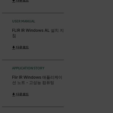
다운로드
x-ms-cpim-cache|[-abcdefghijklmnopqrstuvwxyz_0123456789]{2
Google
Privacy Policy
USER MANUAL
__epiXSRF
FLIR IR Windows AL 설치 지
침
OpenIdConnect.nonce.
[abcdefghijklmnopqrstuvwxyzABCDEFGHIJKLMNOPQRSTUVWXYZ0
다운로드
Asset_Gate_Form_[abcdefghijklmnopqrstuvwxyzABCDEFGHIJ
{1-60}
APPLICATION STORY
Language
Flir IR Windows 애플리케이
션 노트 - 고성능 컴퓨팅
customer_id
다운로드
.AspNetCore.Correlation.[-
abcdefghijklmnopqrstuvwxyzABCDEFGHIJKLMNOPQRSTUVWXYZ_