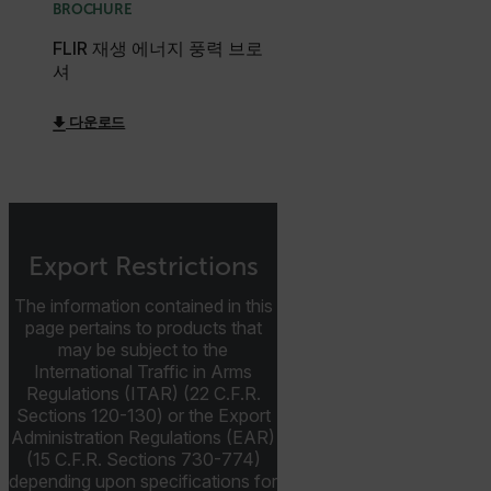
BROCHURE
FLIR 재생 에너지 풍력 브로
셔
.AspNetCore.OpenIdConnect.Nonce.[-
abcdefghijklmnopqrstuvwxyzABCDEFGHIJKLMNOPQRSTUVWXYZ_
다운로드
FPID
atgRecSessionId
Export Restrictions
ARRAffinitySameSite
The information contained in this
page pertains to products that
may be subject to the
International Traffic in Arms
Regulations (ITAR) (22 C.F.R.
E3SessionID
Sections 120-130) or the Export
Administration Regulations (EAR)
(15 C.F.R. Sections 730-774)
tdfdomain
depending upon specifications for