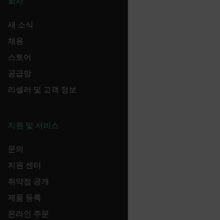
회사
새 소식
__cf_bm
채용
스토어
xdVisitorId
공급망
리셀러 및 고객 정보
지원 및 서비스
Provider /
Name
Expiration
Desc
Domain
Provider /
Name
Expiration
Domain
Name
문의
psCurrentState
cart.flir.com
Session
Firs
used
_hjIncludedInPageviewSample
2 minutes
Hotjar Ltd
in th
cart.flir.com
지원 센터
AEC
shop
Sess
취약점 공개
are 
expi
제품 등록
the 
sess
the 
온라인 주문
to c