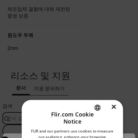
제조업체 결함에 대해 제한된
평생 보증
윈도우 두께
2mm
리소스 및 지원
문서
지원 문의하기
×
검색
Flir.com Cookie
Notice
ENGLISH
FLIR and our partners use cookies to measure
필터
GERMAN
Select your preferred country and language from the options 
our audience, enhance your browsing