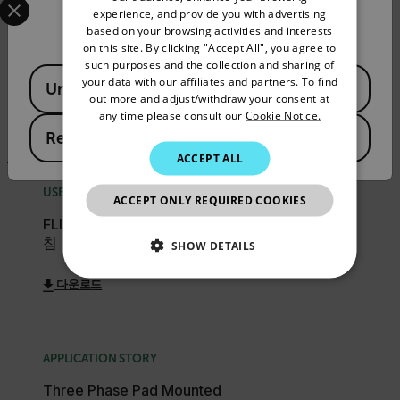
experience, and provide you with advertising
Confirm Location
FRENCH
BROCHURE
based on your browsing activities and interests
on this site. By clicking "Accept All", you agree to
SPANISH
FLIR 전기 캐비닛 검사 및 모
such purposes and the collection and sharing of
Available Locations
니터링 브로셔
PORTUGUESE
your data with our affiliates and partners. To find
United States
out more and adjust/withdraw your consent at
ITALIAN
any time please consult our
Cookie Notice.
다운로드
Republic of Korea
KOREAN
ACCEPT ALL
JAPANESE
USER MANUAL
ACCEPT ONLY REQUIRED COOKIES
CHINESE
FLIR IR Windows SS 설치 지
침
SHOW DETAILS
NECESSARY
다운로드
STATISTICS/ANALYTICS
APPLICATION STORY
MARKETING
PREFERENCE
Three Phase Pad Mounted