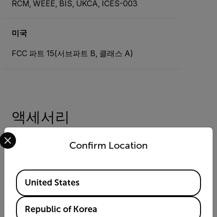
RCM, WEEE, BIS, UKCA, ICES-003
미국
FCC 파트 15(서브파트 B, 클래스 A)
액세서리
Select your preferred country and language from the options 
Confirm Location
전원공급장치
PoE + 공급 IEEE 802.3at(4210755)
Side Conduit Adapter Kit (CM-SECA-
Available Locations
W4)
United States
Republic of Korea