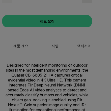
정보 요청
제품 개요
사양
액세서리
리
Designed for intelligent monitoring of outdoor
sites in the most demanding environments, the
Quasar CB-6805-21-IA captures critical
evidential video in 4K Ultra HD. This camera
integrates Flir Deep Neural Network (DNN)
based Edge AI video analytics to detect and
accurately classify humans and vehicles, while
object geo-tracking is enabled using Flir
Nexus™. Gain superior image quality and IR-
illumination for exceptional performance at