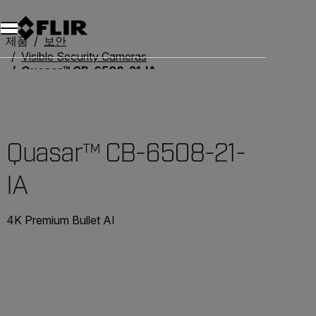
제품
보안
Visible Security Cameras
Quasar™ CB-6508-21-IA
Quasar™ CB-6508-21-
IA
4K Premium Bullet AI