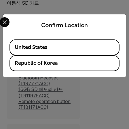
이동식 SD 카드
Select your preferred country and language from the options 
Confirm Location
액세서리
Available Locations
United States
기타
Republic of Korea
Calibration Target
(T130337ACC)
Bluetooth Headset
(T197771ACC)
16GB SD 메모리 카드
(T911975ACC)
Remote operation button
(T131171ACC)