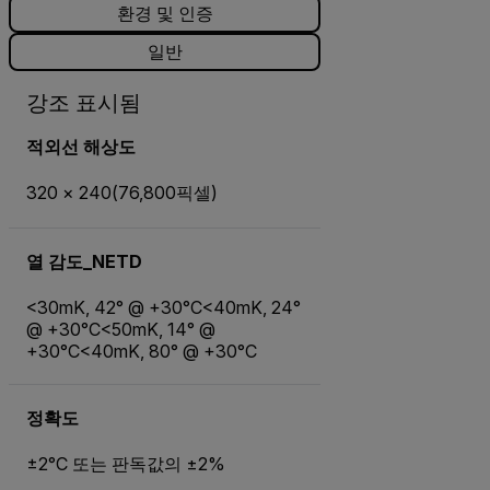
환경 및 인증
일반
강조 표시됨
적외선 해상도
320 × 240(76,800픽셀)
열 감도_NETD
<30mK, 42° @ +30°C<40mK, 24°
@ +30°C<50mK, 14° @
+30°C<40mK, 80° @ +30°C
정확도
±2°C 또는 판독값의 ±2%