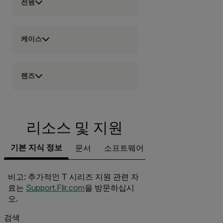
전원
케이스
렌즈
리소스 및 지원
기본 지식 정보
문서
소프트웨어 및 펌웨어
지원 문
비고: 추가적인 T 시리즈 지원 관련 자
료는
Support.Flir.com
을 방문하십시
오.
검색