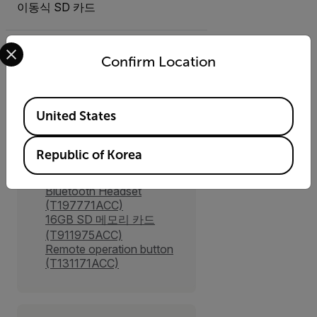
이동식 SD 카드
Select your preferred country and language from the options 
Confirm Location
액세서리
Available Locations
United States
기타
Republic of Korea
Calibration Target
(T130337ACC)
Bluetooth Headset
(T197771ACC)
16GB SD 메모리 카드
(T911975ACC)
Remote operation button
(T131171ACC)