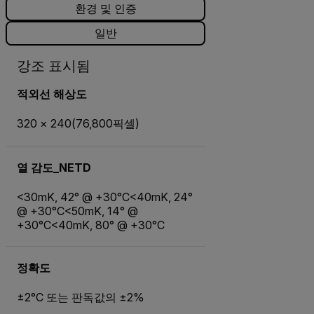
환경 및 인증
일반
강조 표시됨
적외선 해상도
320 × 240(76,800픽셀)
열 감도_NETD
<30mK, 42° @ +30°C<40mK, 24°
@ +30°C<50mK, 14° @
+30°C<40mK, 80° @ +30°C
정확도
±2°C 또는 판독값의 ±2%