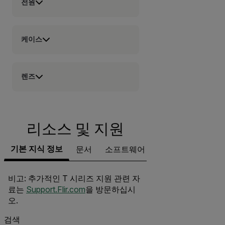
전원
케이스
렌즈
리소스 및 지원
기본 지식 정보
문서
소프트웨어 및 펌웨어
지원 문
비고: 추가적인 T 시리즈 지원 관련 자
료는
Support.Flir.com
을 방문하십시
오.
검색