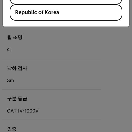
손전등
Republic of Korea
예
팁 조명
예
낙하 검사
3m
구분 등급
CAT IV-1000V
인증