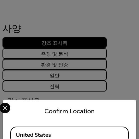
사양
강조 표시됨
측정 및 분석
환경 및 인증
일반
전력
강조 표시됨
Select your preferred country and language from the options 
Confirm Location
알람 통보
소리, 깜박이는 LED, 진동
Available Locations
United States