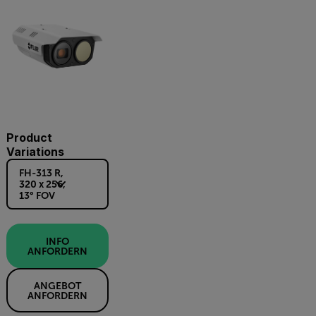
Product
Variations
FH-313 R,
320 x 256,
13° FOV
INFO
ANFORDERN
ANGEBOT
ANFORDERN