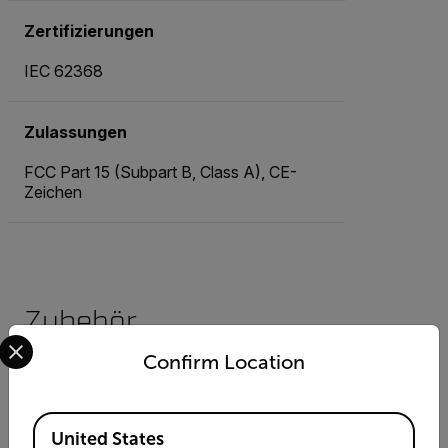
Zertifizierungen
IEC 62368
Zulassungen
FCC Part 15 (Subpart B, Class A), CE-
Zeichen
Zubehör
Select your preferred country and language from the options 
Confirm Location
Netzteile
90 W
Available Locations
PoE Plus-
United States