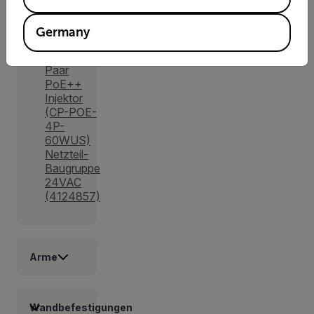
Multi-Gig-
Einkanalinjektor
(T912483)
Germany
Inline 60
W über 4
Paar
PoE++
Injektor
(CP-POE-
4P-
60WUS)
Netzteil-
Baugruppe
24VAC
(4124857)
Arme
Wandbefestigungen