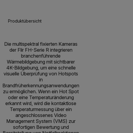
Produktübersicht
Technische Daten
Zubehör
Res
Die multispektral fixierten Kameras
der Flir FH-Serie R integrieren
branchenführende
Wärmebildgebung mit sichtbarer
4K-Bildgebung, um eine schnelle
visuelle Überprüfung von Hotspots
in
Brandfrüherkennungsanwendungen
zu ermöglichen. Wenn ein Hot Spot
oder eine Temperaturänderung
erkannt wird, wird die kontaktlose
Temperaturmessung über ein
angeschlossenes Video
Management System (VMS) zur
sofortigen Bewertung und