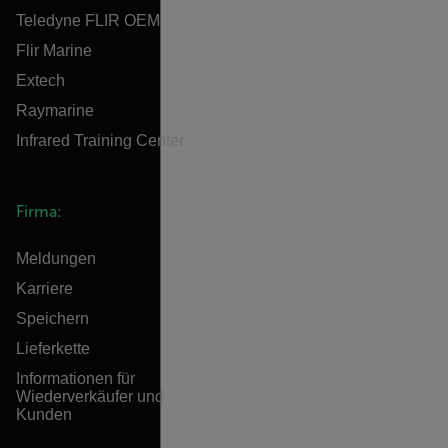
Teledyne FLIR OEM
Flir Marine
Extech
Raymarine
Infrared Training Center
Firma:
Meldungen
Karriere
Speichern
Lieferkette
Informationen für
Wiederverkäufer und
Kunden