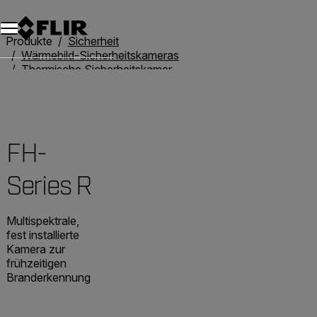
Unread messages
Modell
Entfernen
Elemente
Element
In den Warenkorb
Im Warenkorb
Produkte
Sicherheit
Wärmebild-Sicherheitskameras
Thermische Sicherheitskameras mit fester Box
FH-Series R
FH-
Series R
Multispektrale,
fest installierte
Kamera zur
frühzeitigen
Branderkennung