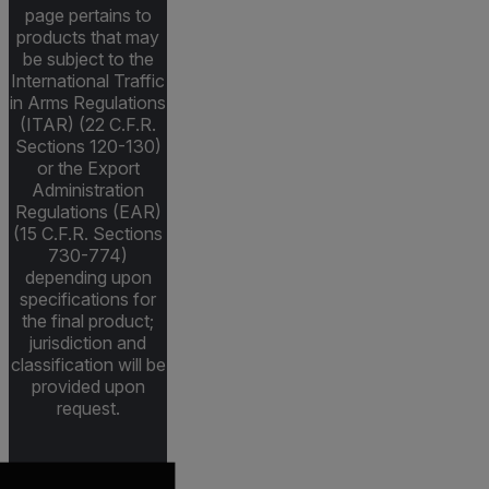
page pertains to
products that may
be subject to the
International Traffic
in Arms Regulations
(ITAR) (22 C.F.R.
Sections 120-130)
or the Export
Administration
Regulations (EAR)
(15 C.F.R. Sections
730-774)
depending upon
specifications for
the final product;
jurisdiction and
classification will be
provided upon
request.