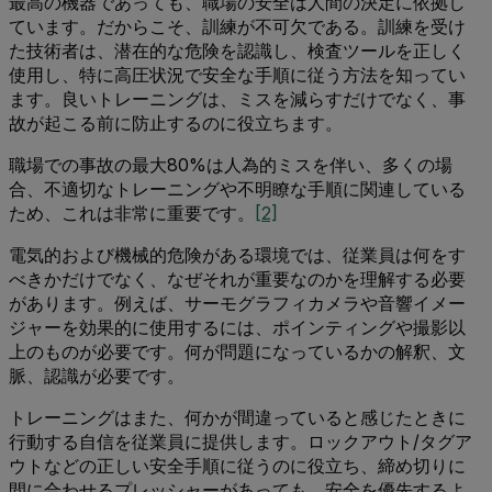
最高の機器であっても、職場の安全は人間の決定に依拠し
ています。だからこそ、訓練が不可欠である。訓練を受け
た技術者は、潜在的な危険を認識し、検査ツールを正しく
使用し、特に高圧状況で安全な手順に従う方法を知ってい
ます。良いトレーニングは、ミスを減らすだけでなく、事
故が起こる前に防止するのに役立ちます。
職場での事故の最大80%は人為的ミスを伴い、多くの場
合、不適切なトレーニングや不明瞭な手順に関連している
ため、これは非常に重要です。
[2]
電気的および機械的危険がある環境では、従業員は何をす
べきかだけでなく、なぜそれが重要なのかを理解する必要
があります。例えば、サーモグラフィカメラや音響イメー
ジャーを効果的に使用するには、ポインティングや撮影以
上のものが必要です。何が問題になっているかの解釈、文
脈、認識が必要です。
トレーニングはまた、何かが間違っていると感じたときに
行動する自信を従業員に提供します。ロックアウト/タグア
ウトなどの正しい安全手順に従うのに役立ち、締め切りに
間に合わせるプレッシャーがあっても、安全を優先するよ