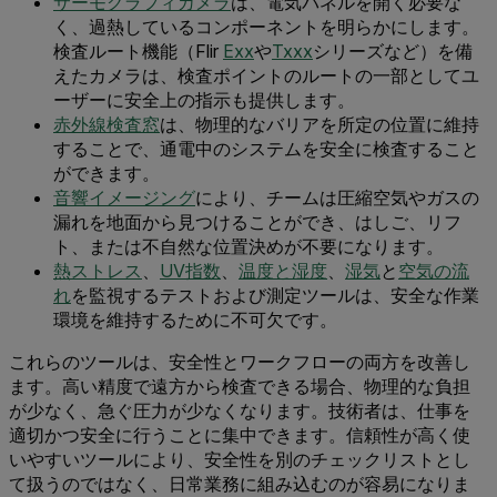
サーモグラフィカメラ
は、電気パネルを開く必要な
く、過熱しているコンポーネントを明らかにします。
検査ルート機能（Flir
Exx
や
Txxx
シリーズなど）を備
えたカメラは、検査ポイントのルートの一部としてユ
ーザーに安全上の指示も提供します。
赤外線検査窓
は、物理的なバリアを所定の位置に維持
することで、通電中のシステムを安全に検査すること
ができます。
音響イメージング
により、チームは圧縮空気やガスの
漏れを地面から見つけることができ、はしご、リフ
ト、または不自然な位置決めが不要になります。
熱ストレス
、
UV指数
、
温度と湿度
、
湿気
と
空気の流
れ
を監視するテストおよび測定ツールは、安全な作業
環境を維持するために不可欠です。
これらのツールは、安全性とワークフローの両方を改善し
ます。高い精度で遠方から検査できる場合、物理的な負担
が少なく、急ぐ圧力が少なくなります。技術者は、仕事を
適切かつ安全に行うことに集中できます。信頼性が高く使
いやすいツールにより、安全性を別のチェックリストとし
て扱うのではなく、日常業務に組み込むのが容易になりま