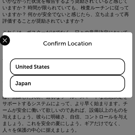
いかなかった状況を報告するよう奨励されていると感じて
いますか？ 時間が限られていても、検査ルーチンに従って
いますか？ 何かが安全でないと感じたら、立ち止まって再
評価することが奨励されていますか？
これらは、ポスターだけでなく、日々の意思決定において
Select your preferred country and language from the options 
も安全を真剣に受け止める職場の兆候です。リーダーシッ
Confirm Location
プ、コミュニケーション、一貫性はすべて重要な役割を果
たします。チームがトレーニング、信頼できるツール、明
確なプロセスによってサポートされるほど、安全性は仕事
Available Locations
だけでなく仕事の一部になります。
United States
安全の夏をスタート
Japan
保護具は重要ですが、写真の一部にすぎません。真の安全
は、熟練した人材、適切なツール、スマートな意思決定を
サポートするシステムによって、より早く始まります。チ
ームが安全に働いて欲しいのであれば、設備以上のものを
与えましょう。彼らに明確さ、自信、コントロールを与え
ましょう。これを安全の夏にしよう。ギアだけでなく、
人々を保護の中心に据えましょう。