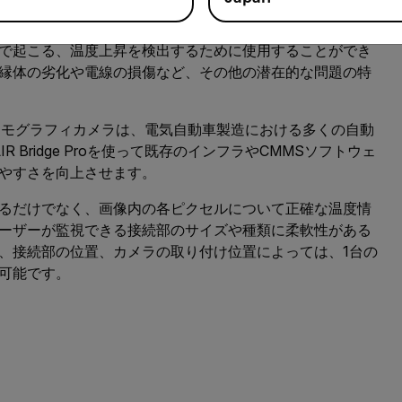
手法は、製造業では長い歴史があります。サーモグラフィ
で起こる、温度上昇を検出するために使用することができ
縁体の劣化や電線の損傷など、その他の潜在的な問題の特
サーモグラフィカメラは、電気自動車製造における多くの自動
Bridge Proを使って既存のインフラやCMMSソフトウェ
やすさを向上させます。
るだけでなく、画像内の各ピクセルについて正確な温度情
ーザーが監視できる接続部のサイズや種類に柔軟性がある
、接続部の位置、カメラの取り付け位置によっては、1台の
可能です。