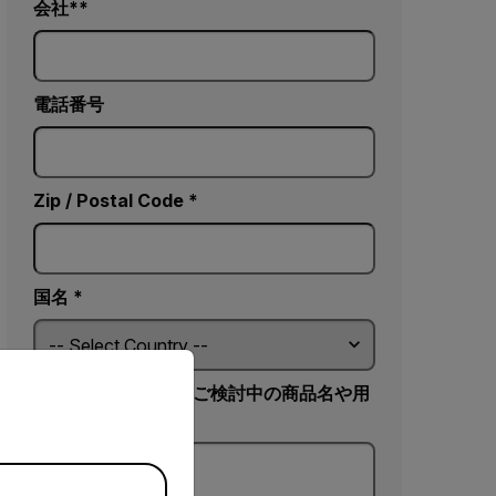
会社*
電話番号
Zip / Postal Code *
国名 *
priate version of our website.
お問い合わせ内容（ご検討中の商品名や用
途など）*