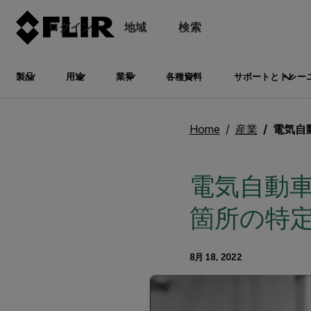
ログイン
地域
検索
製品
用途
業界
各種資料
サポートとトレー
Home
産業
電気自動車
電気自動
箇所の特
8月 18, 2022