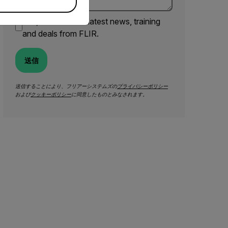
Yes, email me the latest news, training
and deals from FLIR.
送信
送信することにより、フリアーシステムズの
プライバシーポリシー
および
クッキーポリシー
に同意したものとみなされます。