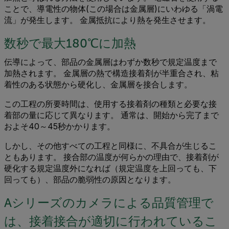
ことで、導電性の物体(この場合は金属層)にいわゆる「渦電
流」が発生します。 金属抵抗により熱を発生させます。
数秒で最大180℃に加熱
伝導によって、部品の金属層はわずか数秒で規定温度まで
加熱されます。 金属層の熱で構造接着剤が半重合され、粘
着性のある状態から硬化し、金属層を接合します。
この工程の所要時間は、使用する接着剤の種類と必要な接
着部の量に応じて異なります。 通常は、開始から完了まで
およそ40～45秒かかります。
しかし、その他すべての工程と同様に、不具合が生じるこ
ともあります。 接合部の温度が何らかの理由で、接着剤が
硬化する規定温度外になれば（規定温度を上回っても、下
回っても）、部品の脆弱性の原因となります。
Aシリーズのカメラによる品質管理で
は、接着接合が適切に行われているこ