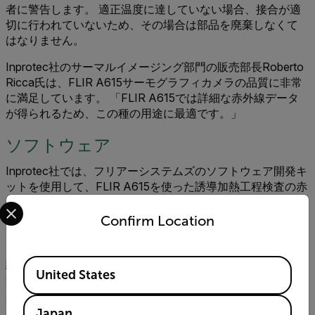
者に警告します。 適正温度に達していない場合、接合が適
切に行われていないため、その場合は部品を廃棄しなくて
はなりません。
Inprotec社のサーマルイメージング部門の販売部長Roberto
Ricca氏は、FLIR A615サーモグラフィカメラの品質に非常
に満足しています。 「FLIR A615では詳細な赤外線データ
が得られるため、この種の用途に最適です。」
ソフトウェア
Inprotec社では、フリアーシステムズのソフトウェア開発キ
ットを使用して、FLIR A615を使った誘導加熱工程検査の赤
Select your preferred country and language from the options 
外線データ用のインターフェースを開発しました。 この赤
外線データは、品質トレーサビリティの一環として、ボン
Confirm Location
ネットの製造記録としてサーバーに保存されます。
Inprotec社の技師は、サーモグラフィを保護ハウジングに格
Available Locations
納し、レンズが汚れないようにファンを設置しました。 検
United States
査対象の部品までの距離は4メートルあり、ロボットアーム
が部品の積み降ろしを自動で行うことができます。 タッチ
スクリーンは使いやすく、工場作業員は迅速かつ容易に作
Japan