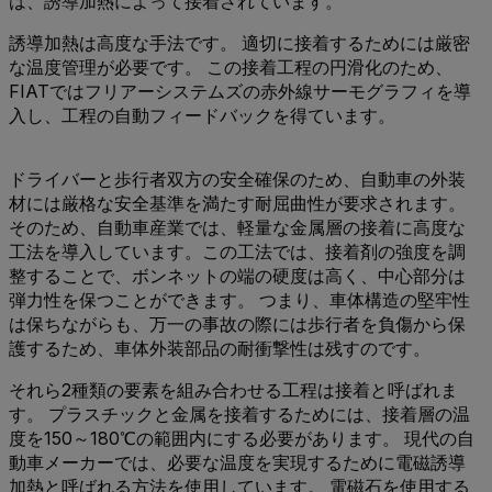
は、誘導加熱によって接着されています。
誘導加熱は高度な手法です。 適切に接着するためには厳密
な温度管理が必要です。 この接着工程の円滑化のため、
FIATではフリアーシステムズの赤外線サーモグラフィを導
入し、工程の自動フィードバックを得ています。
ドライバーと歩行者双方の安全確保のため、自動車の外装
材には厳格な安全基準を満たす耐屈曲性が要求されます。
そのため、自動車産業では、軽量な金属層の接着に高度な
工法を導入しています。この工法では、接着剤の強度を調
整することで、ボンネットの端の硬度は高く、中心部分は
弾力性を保つことができます。 つまり、車体構造の堅牢性
は保ちながらも、万一の事故の際には歩行者を負傷から保
護するため、車体外装部品の耐衝撃性は残すのです。
それら2種類の要素を組み合わせる工程は接着と呼ばれま
す。 プラスチックと金属を接着するためには、接着層の温
度を150～180℃の範囲内にする必要があります。 現代の自
動車メーカーでは、必要な温度を実現するために電磁誘導
加熱と呼ばれる方法を使用しています。 電磁石を使用する