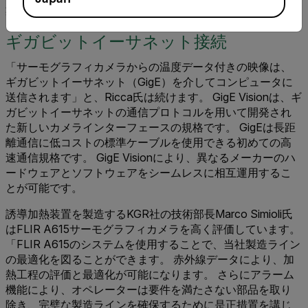
業をすすめることができます。
ギガビットイーサネット接続
「サーモグラフィカメラからの温度データ付きの映像は、
ギガビットイーサネット（GigE）を介してコンピュータに
送信されます」と、Ricca氏は続けます。 GigE Visionは、ギ
ガビットイーサネットの通信プロトコルを用いて開発され
た新しいカメラインターフェースの規格です。 GigEは長距
離通信に低コストの標準ケーブルを使用できる初めての高
速通信規格です。 GigE Visionにより、異なるメーカーのハ
ードウェアとソフトウェアをシームレスに相互運用するこ
とが可能です。
誘導加熱装置を製造するKGR社の技術部長Marco Simioli氏
はFLIR A615サーモグラフィカメラを高く評価しています。
「FLIR A615のシステムを使用することで、当社製造ライン
の最適化を図ることができます。 赤外線データにより、加
熱工程の評価と最適化が可能になります。 さらにアラーム
機能により、オペレーターは要件を満たさない部品を取り
除き、完璧な製造ラインを確保するために是正措置を講じ