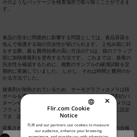
そのようなパッケージを検査場所で取り除くことができま
す。
食品の安全に間接的に影響する問題としては、食品容器を
包んで保護する箱の完全性が挙げられます。 上包み箱に封
をする際、最も費用効果の高い方法の1つは、箱のフラップ
部に加熱接着剤を塗布する方法です。 これまでは、接着の
完全性を確認するために、複数のサンプルの破壊試験を定
期的に実施していました。 しかし、それは時間と費用のか
かる方法でした。
接着剤が加熱されているため、サーモグラフィカメラは段
ボールを通して「見る」ことで、塗られている接着剤のパ
×
ターンやサイズをチェックすることができます。 カメラは
Flir.com Cookie
フラップ上の接着剤が塗られる位置を撮影するように設定
Notice
でき、該当スポットのサイズや温度を確認します。
ENGLISH
FLIR and our partners use cookies to measure
収集されたデジタルデータを使用してそれぞれの箱の合格
GERMAN
our audience, enhance your browsing
Select your preferred country and language from the options 
／不合格判定を行うため、不合格の箱は生産ラインからす
experience, and provide you with advertising