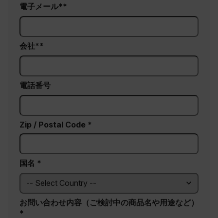
電子メール*
tdfdomain
.AspNetCore.Antiforgery.VyLW6ORzMgk
会社*
電話番号
FPLC
Zip / Postal Code *
__cf_bm
国名 *
atgRecSessionId
お問い合わせ内容（ご検討中の商品名や用途など）
atgRecVisitorId
*