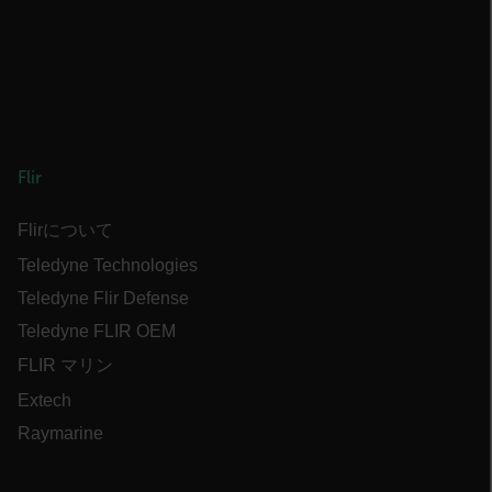
CookieScriptConsent
__cf_bm
Flir
xdVisitorId
Flirについて
Teledyne Technologies
Teledyne Flir Defense
Teledyne FLIR OEM
Provider /
Name
Expiration
Descr
Domain
Provider /
FLIR マリン
Name
Expiration
Domain
Name
psCurrentState
cart.flir.com
Session
First
Extech
used 
_hjIncludedInPageviewSample
2 minutes
Hotjar Ltd
in th
cart.flir.com
AEC
Raymarine
shopp
Sessi
are d
expir