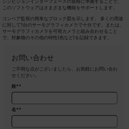
シンビジョンインターフェースの規格に準拠することで、
.AspNetCore.Correlation.[-
このソフトウェアはさまざまな機能をサポートします。
abcdefghijklmnopqrstuvwxyzABCDEFGHIJKLMNOPQRSTUVWXYZ_0
コンベア監視の簡単なブロック図を示します。 多くの用途
に対して1台のサーモグラフィカメラで十分です。または、
サーモグラフィカメラを可視カメラと組み合わせること
.AspNetCore.OpenIdConnect.Nonce.[-
で、対象物のその他の特性(色など)を記録できます。
abcdefghijklmnopqrstuvwxyzABCDEFGHIJKLMNOPQRSTUVWXYZ_0
FPID
お問い合わせ
ご不明な点がございましたら、お気軽にお問い合わ
せください。
atgRecSessionId
姓*
ARRAffinitySameSite
名*
E3SessionID