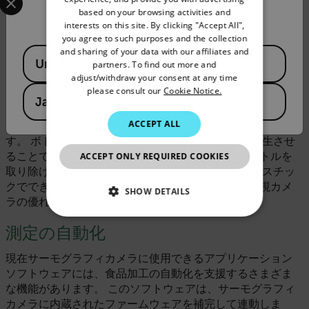
FRENCH
ぐに取り除くことができます。 そのデータは傾向分析のた
Confirm Location
based on your browsing activities and
めにQAシステムに自動で保存されるため、過剰な数の箱が
interests on this site. By clicking "Accept All",
SPANISH
you agree to such purposes and the collection
不合格になり始めた場合は、アラームを発生させることが
PORTUGUESE
and sharing of your data with our affiliates and
Available Locations
できます。
United States
partners. To find out more and
ITALIAN
adjust/withdraw your consent at any time
please consult our
Cookie Notice.
さらに、サーモグラフィカメラには、容器詰め作業の監視
KOREAN
Japan
というもう1つの用途もあります。 これは製品安全の問題と
JAPANESE
ACCEPT ALL
は言えませんが、規制に対する準拠と生産性に影響しま
す。 ボトルの異なる部分を指定でき、アラームを発生させ
CHINESE
ることで、充填量が多すぎたり少なすぎたりするボトルを
ACCEPT ONLY REQUIRED COOKIES
取り除けます。 ボトルや瓶が暗い色のガラスやプラスチッ
クでできている場合は、サーモグラフィカメラが可視カメ
SHOW DETAILS
ラの優れた代替品となります。
NECESSARY
測定の自動化
STATISTICS/ANALYTICS
現在サーモグラフィカメラに使用できるアプリケーション
ソフトウェアには、食品加工の自動化を支援するさまざま
MARKETING
な機能があります。 このソフトウェアは、サーモグラフィ
カメラに内蔵されたファームウェアを補完して連動しま