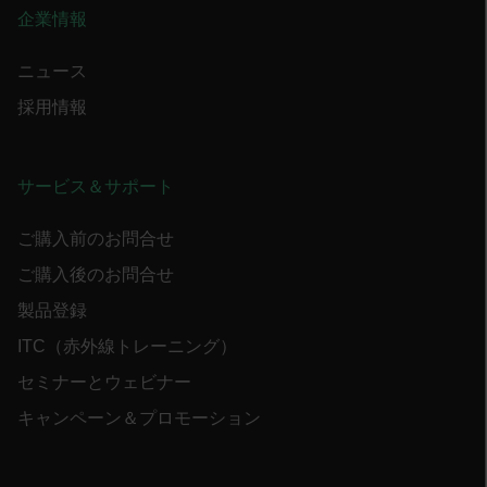
the 
企業情報
sessi
the u
to cl
brow
ニュース
bm_decision
cart.flir.com
Session
First
omSeen[abcdefghijklmnopqrstuvwxyzABCDEFGHIJKLMNOPQRST
採用情報
used 
air360_app
cart.flir.com
Session
{20-40}
Scale
funct
Sessi
are d
サービス＆サポート
expir
the 
_air360_i
Scalefast
5 months
sessi
cart.flir.com
3 weeks
_uetsid
the u
ご購入前のお問合せ
to cl
brow
ご購入後のお問合せ
.EPiForm_BID
www.flir.com
2 months
This 
_air360_s
cart.flir.com
30
製品登録
4 weeks
disti
minutes
brow
othe
ITC（赤外線トレーニング）
that a
using
セミナーとウェビナー
surfi
NID
5 months
Google LLC
intern
3 weeks
_uetvid
.google.com
visit
キャンペーン＆プロモーション
Optim
the fi
Opti
autom