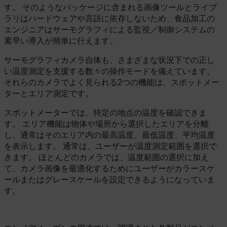
す。 そのようなパッケージに含まれる画像ツールとライブ
PREFERENCE
ラリはハードウェアや言語に依存しないため、食品加工の
エンジニアはサーモグラフィによる監視／制御システムの
素早い導入が簡単に行えます。
Necessary
Statistics/Analytics
サーモグラフィカメラ自体も、さまざまな状況下での正し
Marketing
Preference
い温度測定を支援する数々の操作モードを備えています。
それらのカメラでよく見られる2つの機能は、スポットメー
Strictly necessary cookies allow core website
ターとエリア測定です。
functionality such as user login and account
management. The website cannot be used
スポットメーターでは、特定の地点の温度を確認できま
properly without strictly necessary cookies.
す。 エリア機能は物体や場所から選択したエリアを分離
Name
し、通常はそのエリア内の最高温度、最低温度、平均温度
cart_products_oids
を表示します。 通常は、ユーザーが温度測定範囲を選択で
きます。 ほとんどのカメラでは、温度範囲の選択に加え
cart_products_skus
て、カメラ画像を最適化するためにユーザーがカラースケ
ールまたはグレースケールを設定できるようになっていま
cashrun_session_id
す。
cashrun_site_id
CS_FPC