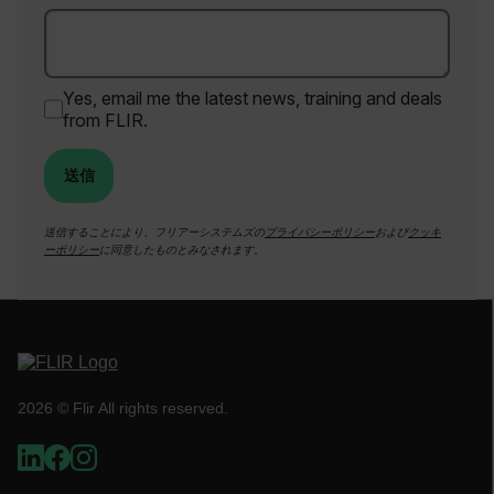
UserGlobalization
X-Oracle-BMC-LBS-Route
Yes, email me the latest news, training and deals
from FLIR.
EPiServer_Commerce_AnonymousId
送信
送信することにより、フリアーシステムズの
プライバシーポリシー
および
クッキ
ーポリシー
に同意したものとみなされます。
__cf_bm
2026 © Flir All rights reserved.
tdflang