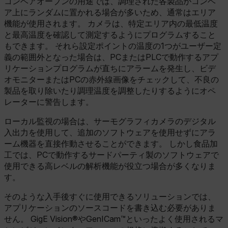
コンベアオーブンの用途では、調理された各製品がコンベ
customizerChangeKey
ア上にランダムに置かれる場合が多いため、通常はエリア
機能が使用されます。 カメラは、特定エリア内の最低温度
sf_territory
と最高温度を確認して測定するようにプログラムすること
x-ms-cpim-cache|[-abcdefghijklmnopqrstuvwxyz_0123456789]{20
もできます。 それら設定ポイントの温度の1つがユーザー定
Google Privacy Policy
義の範囲外となった場合は、PCまたはPLCで動作するアプ
リケーションプログラムが直ちにアラームを発生し、ビデ
__epiXSRF
オモニターまたはPCの赤外線画像をチェックして、不良の
製品を取り除いたり調理温度を調整したりするようにオペ
レーターに警告します。
OpenIdConnect.nonce.
[abcdefghijklmnopqrstuvwxyzABCDEFGHIJKLMNOPQRSTUVWXYZ0
ローカル監視の場合は、サーモグラフィカメラのデジタル
入出力を使用して、追加のソフトウェアを使用せずにアラ
Asset_Gate_Form_[abcdefghijklmnopqrstuvwxyzABCDEFGHIJK
{1-60}
ーム機器を直接作動させることができます。 しかし食品加
工では、PCで動作するサードパーティ製のソフトウェアで
使用できる高レベルの解析機能が役立つ場合が多くなりま
Language
す。
そのような入手後すぐに使用できるソリューションでは、
customer_id
アプリケーションのソースコードを書き込む必要がありま
せん。 GigE Vision®やGenICam™といったよく使用されるマ