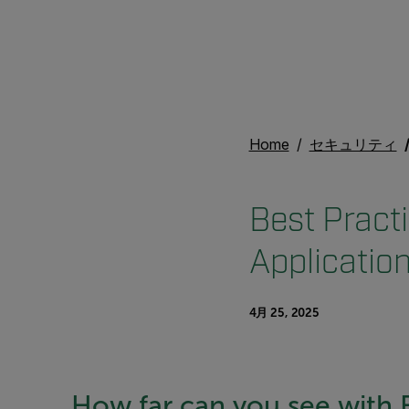
Home
セキュリティ
Best Practi
Applicatio
4月 25, 2025
How far can you see with F