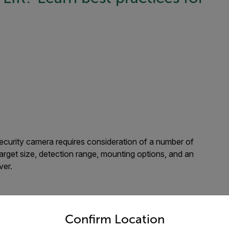
Security camera requires consideration of a number of
target size, detection range, mounting options, and an
ver.
untry and language from the options below to access the appro
Confirm Location