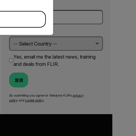
会社*
国名 *
Yes, email me the latest news, training
and deals from FLIR.
送信
By submitting you agree to Teledyne FLIR's
privacy
policy
and
cookie policy
.