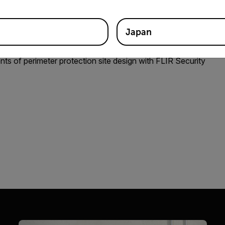
Japan
ts of perimeter protection site design with FLIR Security