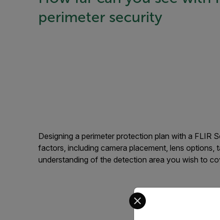
perimeter security
Designing a perimeter protection plan with a FLIR 
factors, including camera placement, lens options, 
understanding of the detection area you wish to co
Select your preferred co