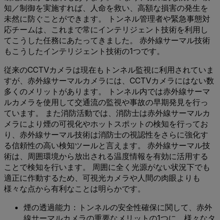
知／制御を実施すれば、人命を救い、高額な損害の発生を
未然に防ぐことができます。 トンネル管理者や緊急事態対
応チームは、これまで常にインテリジェント技術を利用し
てこうした任務にあたってきました。 赤外線サーマル技術
もこうしたインテリジェント技術の1つです。
従来のCCTVカメラは現在もトンネル監視に利用されていま
すが、赤外線サーマルカメラには、CCTVカメラにはない数
多くのメリットがあります。 トンネル内では赤外線サーマ
ルカメラを使用して交通流の監視や事故の早期発見を行っ
ています。 また消防活動では、消防士は赤外線サーマルカ
メラにより煙の可視化やホットスポットの検知を行ってお
り、赤外線サーマル技術は消防士の視認性をさらに強化す
る信頼性の高い検知ツールと言えます。 赤外線サーマル技
術は、周囲環境から放出される温度情報を有効に活用する
ことで検知を行います。 周囲に全く光源がない状況下でも
適正に作動するため、可視光カメラや人間の肉眼よりも
様々な点から有利なことは明らかです。
煙の透過能力
：トンネルの安全性確保に関して、赤外
線サーマルカメラの重要なメリットの1つに、様々なタ