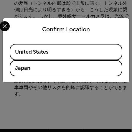
の差異（トンネル内部は影で非常に暗く、トンネル外
側は日光により明るすぎる）から、こうした現象に繋
がります。 しかし、赤外線サーマルカメラは、光源で
Select your preferred country and language from the options 
はなく「熱源」を頼りに検知を行います。つまり熱源
Confirm Location
の検知であれば、影は全く無関係であり、可視化にも
一切影響しないことになります。
夜間の長距離視野： ビデオカメラでは、夜間時の高速
Available Locations
道路は不明瞭で薄暗く光る線として表示されるため、
United States
有効なデータ収集や事故評価の実施はほぼ不可能で
す。 しかし赤外線サーマルカメラであれば、数マイル
先でも車体から発する熱サインを検知して明瞭な可視
Japan
化が可能になります。 また赤外線サーマルカメラは、
路肩の状況についても鮮明な映像が得られるため、駐
車車両やその他リスクを的確に認識することができま
す。