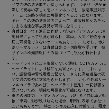
イプの煙の透過能力が挙げられます。 つまり、煙が充
満して視界の著しく悪いトンネルでも、緊急事態対応
チームは進路を明瞭に可視化できるようになります。
また、この煙の透過能力によって、事故検知システム
による迅速な事故発見が可能になります。
直射日光下でも適正に作動
： 従来のビデオカメラは直
射日光によって視覚が遮られ、車両／人間／動物を適
切に可視化できないケースもあります。 しかし、赤外
線サーマルカメラは直射日光に一切影響を受けず、熱
サインの検知情報にのみ基づいて可視化が行われま
す。
ヘッドライトによる影響がない
: 通例、CCTVカメラは
ヘッドライトにより検知を妨害されます。 これによ
り、誤警報や警報看過に繋がり、さらに高速道路の夜
間交通の監視に支障をきたします。 しかし赤外線サー
マルカメラであれば、ヘッドライト照射に一切影響を
受けないため、明確な可視化が可能になります。
影の透過能力： ビデオカメラは、歩行者／自転車／動
物／車両に影が映り込んだ場合、明瞭に表示できない
こともあります。 特にトンネル出入口付近では、照度