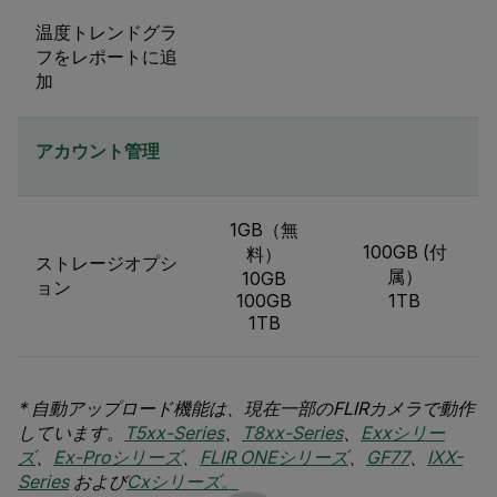
温度トレンドグラ
フをレポートに追
加
アカウント管理
1GB（無
100GB (付
料）
ストレージオプシ
属）
10GB
ョン
100GB
1TB
1TB
* 自動アップロード機能は、現在一部のFLIRカメラで動作
しています。
T5xx-Series
、
T8xx-Series
、
Exxシリー
ズ
、
Ex-Proシリーズ
、
FLIR ONEシリーズ
、
GF77
、
IXX-
Series
および
Cxシリーズ。