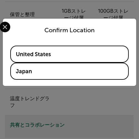
1GBストレ
100GBストレ
保管と整理
ージ付属
ージ付属
Select your preferred country and language from the options 
Confirm Location
分析と編集
Available Locations
United States
画像の編集
Japan
比較ビュー
温度トレンドグラ
フ
共有とコラボレーション