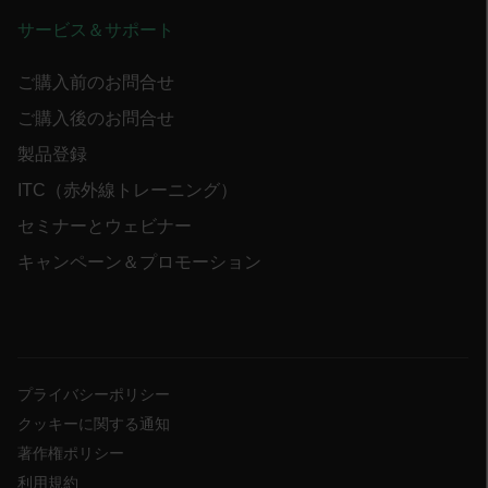
サービス＆サポート
cart_products_skus
cashrun_session_id
ご購入前のお問合せ
cashrun_site_id
ご購入後のお問合せ
CS_FPC
製品登録
customizerChangeKey
ITC（赤外線トレーニング）
sf_territory
セミナーとウェビナー
x-ms-cpim-cache|[-abcdefghijklmnopqrstuvwxyz_0123456789]{20
キャンペーン＆プロモーション
Google Privacy Policy
__epiXSRF
OpenIdConnect.nonce.
プライバシーポリシー
[abcdefghijklmnopqrstuvwxyzABCDEFGHIJKLMNOPQRSTUVWXYZ0
クッキーに関する通知
Asset_Gate_Form_[abcdefghijklmnopqrstuvwxyzABCDEFGHIJK
著作権ポリシー
{1-60}
利用規約