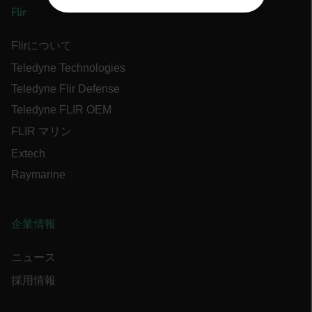
Flir
NECESSARY
Flirについて
STATISTICS/ANALYTICS
Teledyne Technologies
MARKETING
Teledyne Flir Defense
Teledyne FLIR OEM
PREFERENCE
FLIR マリン
Extech
Raymarine
Necessary
Statistics/Analytics
Marketing
Preference
企業情報
Strictly necessary cookies allow core website
functionality such as user login and account
management. The website cannot be used
ニュース
properly without strictly necessary cookies.
採用情報
Name
cart_products_oids