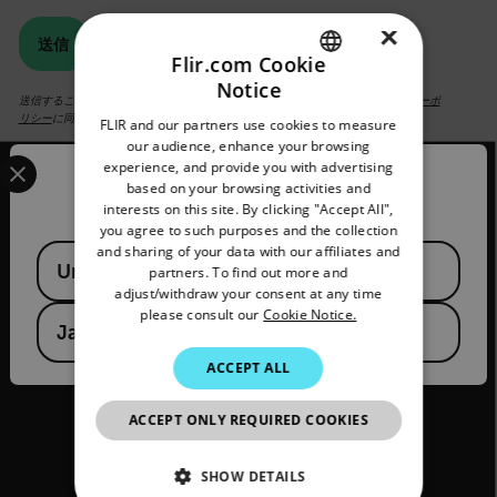
×
送信
Flir.com Cookie
Notice
ENGLISH
送信することにより、フリアーシステムズの
プライバシーポリシー
および
クッキーポ
リシー
に同意したものとみなされます。
FLIR and our partners use cookies to measure
GERMAN
our audience, enhance your browsing
Select your preferred country and language from the options 
experience, and provide you with advertising
FRENCH
Confirm Location
based on your browsing activities and
interests on this site. By clicking "Accept All",
SPANISH
you agree to such purposes and the collection
PORTUGUESE
and sharing of your data with our affiliates and
Available Locations
2026 © Flir All rights reserved.
United States
partners. To find out more and
ITALIAN
adjust/withdraw your consent at any time
please consult our
Cookie Notice.
KOREAN
Japan
JAPANESE
ACCEPT ALL
CHINESE
ACCEPT ONLY REQUIRED COOKIES
SHOW DETAILS