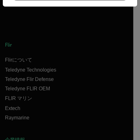
Flir
Flirについて
Teledyne Technologies
Teledyne Flir Defense
Teledyne FLIR OEM
FLIR マリン
Extech
Raymarine
企業情報