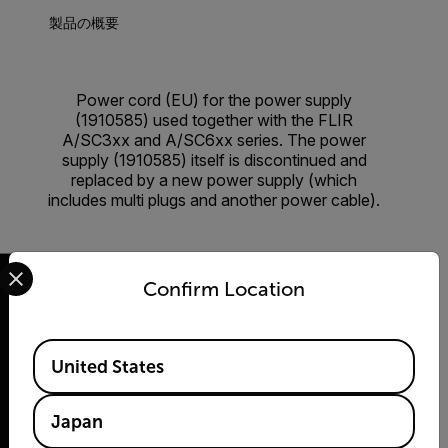
製品の概要
Power cord (EU) for the power supply
(1910585) used together with the FLIR
A/SC3xx and A/SC6xx series. The power
supply (1910585) itself is discontinued and
replaced by a new power supply (which
includes multi plugs and another power cable).
Select your preferred country and language from the options 
Confirm Location
Available Locations
2026 © Flir All rights reserved.
United States
Japan