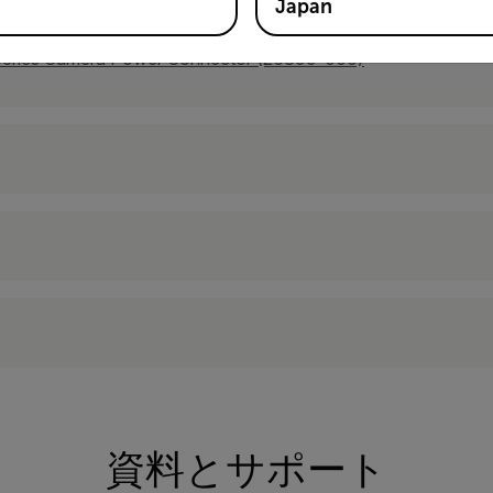
Japan
-Series Camera Power Connector (26399-000)
資料とサポート