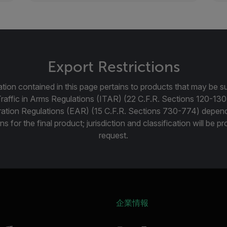
Export Restrictions
tion contained in this page pertains to products that may be su
Traffic in Arms Regulations (ITAR) (22 C.F.R. Sections 120-130
ration Regulations (EAR) (15 C.F.R. Sections 730-774) depen
ns for the final product; jurisdiction and classification will be 
request.
企業情報