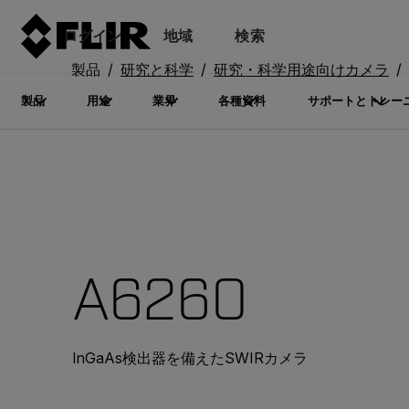
ログイン
地域
検索
製品
研究と科学
研究・科学用途向けカメラ
製品
用途
業界
各種資料
サポートとトレー
A6260
InGaAs検出器を備えたSWIRカメラ