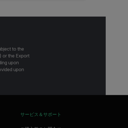
bject to the
) or the Export
ding upon
provided upon
サービス＆サポート