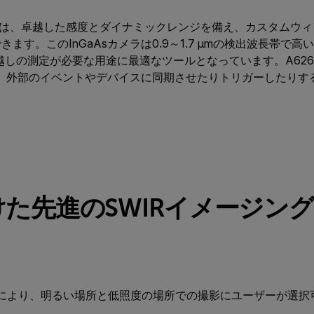
WIRカメラは、卓越した感度とダイナミックレンジを備え、カスタム
ます。このInGaAsカメラは0.9～1.7 µmの検出波長帯で
越しの測定が必要な用途に最適なツールとなっています。A62
、外部のイベントやデバイスに同期させたりトリガーしたりす
た先進のSWIRイメージング
セルの検出器により、明るい場所と低照度の場所での撮影にユーザーが