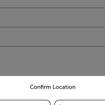
untry and language from the options below to access the appro
Confirm Location