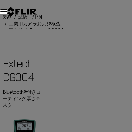
製品
試験・計測
工業用カメラおよび検査
厚さ計
Extech CG304
Extech
CG304
Bluetooth®付きコ
ーティング厚さテ
スター