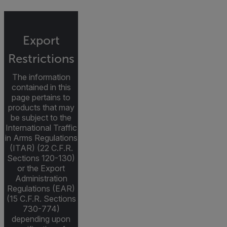
Export
Restrictions
The information
contained in this
page pertains to
products that may
be subject to the
International Traffic
in Arms Regulations
(ITAR) (22 C.F.R.
Sections 120-130)
or the Export
Administration
Regulations (EAR)
(15 C.F.R. Sections
730-774)
depending upon