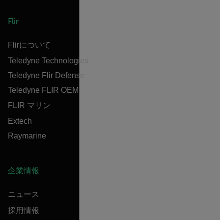
Flir
Flirについて
Teledyne Technologies
Teledyne Flir Defense
Teledyne FLIR OEM
FLIR マリン
Extech
Raymarine
企業情報
ニュース
採用情報