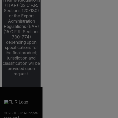
in Arms Regulations
(ITAR) (22 C.F.R.
Sections 120-130)
or the Export
Administration
Regulations (EAR)
(15 C.F.R. Sections
730-774)
depending upon
specifications for
the final product;
jurisdiction and
classification will be
provided upon
request.
2026 © Flir All rights
reserved.