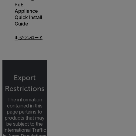
PoE
Appliance
Quick Install
Guide
ダウンロード
Export
Restrictions
The information
contained in this
page pertains to
products that may
be subject to the
International Traffic